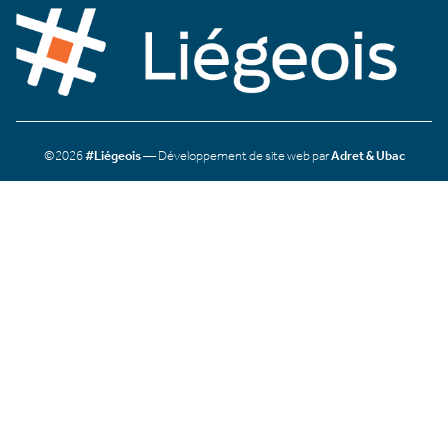
©2026
#Liégeois
— Développement de site web par
Adret & Ubac