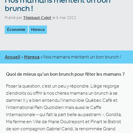
brunch !
Publié par
Thiebaut Colot
le 5 mai 2022
Économie
Horeca
Accueil
»
Horeca
»
Nos mamans méritent un bon brunch !
Quoi de mieux qu’un bon brunch pour fêter les mamans ?
Poser la question, c’est un peu y répondre. Liège regorge
d’endroits où offrir à nos chères mamans un brunch à se
damner. Il y a bien entendu l’inamovible Québec Café et
l’international Pain Quotidien mais aussi le Caffe
Internazionale – qui fait la part belle au pastrami -, Gordita,
Ma ferme en Ville de Marie Doutrepont et Pinart le Bistrot
de son compagnon Gabriel Caridi, la renommée Grand