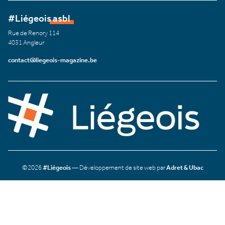
#Liégeois asbl
Rue de Renory 114
4031 Angleur
contact@liegeois-magazine.be
©2026
#Liégeois
— Développement de site web par
Adret & Ubac