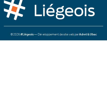
©2026
#Liégeois
— Développement de site web par
Adret & Ubac