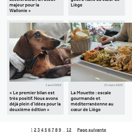
majeur pour la
Liège
Wallonie »
1 avril 2026
31 mars 2026
« Le premier bilan est
La Mouette : escale
très positif. Nous avons
gourmande et
déjà plein d’idées pour la
méditerranéenne au
deuxième édition »
cœur de Liège
1
2
3
4
5
6
7
8
9
…
12
Page suivante