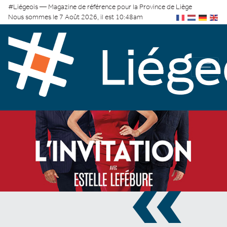
#Liégeois — Magazine de référence pour la Province de Liège
Nous sommes le 7 Août 2026, il est 10:48am
«