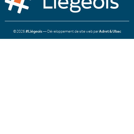
©2026
#Liégeois
— Développement de site web par
Adret & Ubac