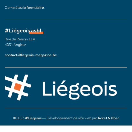
Complétez le
formulaire
.
#Liégeois asbl
Rue de Renory 114
4031 Angleur
contact@liegeois-magazine.be
©2026
#Liégeois
— Développement de site web par
Adret & Ubac