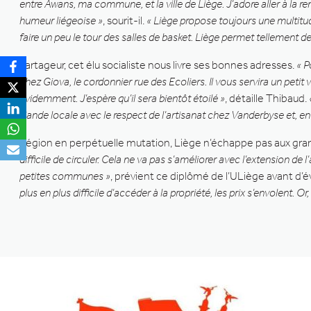
entre Awans, ma commune, et la ville de Liège. J’adore aller à la 
humeur liégeoise »
, sourit-il.
« Liège propose toujours une multitud
faire un peu le tour des salles de basket. Liège permet tellement d
Partageur, cet élu socialiste nous livre ses bonnes adresses.
« P
chez Giova, le cordonnier rue des Ecoliers. Il vous servira un pet
évidemment. J’espère qu’il sera bientôt étoilé »
, détaille Thibaud.
viande locale avec le respect de l’artisanat chez Vanderbyse et, e
Région en perpétuelle mutation, Liège n’échappe pas aux grands 
difficile de circuler. Cela ne va pas s’améliorer avec l’extension de
petites communes »
, prévient ce diplômé de l’ULiège avant d’
plus en plus difficile d’accéder à la propriété, les prix s’envolent. 