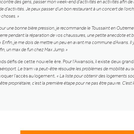
rencontre des gens, passer mon week-end d’activités en activités afin d
e d’activités. Je peux passer d’un bon restaurant à un concert de l’orch
e choses. »
our une bonne bière pression, je recommande le Toussaint en Outremeuse. 
it verre pendant la réparation de vos chaussures, une petite anecdote 
« Enfin, je me dois de mettre un peu en avant ma commune d’Awans. Il y 
nfin, un max de fun chez Max Jump. »
défis de cette nouvelle ère. Pour l’Awansois, il existe deux grands
 l’aéroport. Le tram va peut-être résoudre les problèmes de mobilité au sei
évoquer l’accès au logement.
« La liste pour obtenir des logements soci
Or, être propriétaire, c’est la première étape pour ne pas être pauvre. C’e