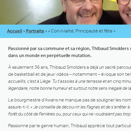
Accueil
»
Portraits
»
« Convivialité, Principauté et fête »
Passionné par sa commune et sa région, Thibaud Smolders se 
dans un monde en perpétuelle mutation.
À seulement 36 ans, Thibaud Smolders a déjà un sacré parcours
de basketball et de jeux vidéos – notamment – évoque son terr
accueillis, c’est à Liège. Tu t’assoies à une terrasse et en cinq min
légendaire, notre bonne humeur et surtout notre sens inégalé de la
Le bourgmestre d’Awans ne manque pas de souligner les nomb
assure-t-il.
« Je conseille de découvrir les Fagnes et de s’arrêter
forêt du côté de Ferrières ou, pour ceux qui ne voudraient pas trop 
Passionné par le genre humain, Thibaud apprécie tout particul