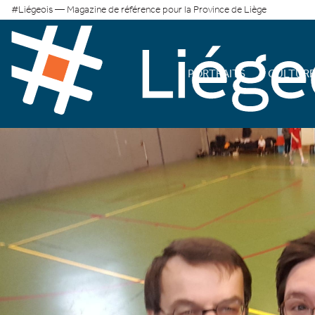
#Liégeois — Magazine de référence pour la Province de Liège
PORTRAITS
CULTUR