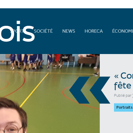
E
SPORT
SOCIÉTÉ
NEWS
HORECA
ÉCONOMI
«
« Co
fête
Publié par
Portraits