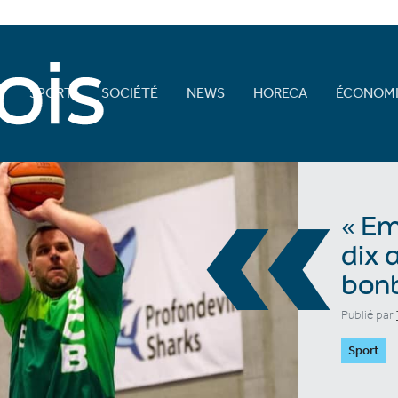
E
SPORT
SOCIÉTÉ
NEWS
HORECA
ÉCONOMI
«
« Em
dix 
bon
Publié par
Sport