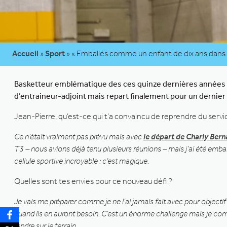
Accueil
»
Sport
»
« Emballés comme un enfant de dix ans dans
Basketteur emblématique des ces quinze dernières années au
d’entraineur-adjoint mais repart finalement pour un dernier (
Jean-Pierre, qu’est-ce qui t’a convaincu de reprendre du serv
Ce n’était vraiment pas prévu mais avec
le départ de Charly Bern
T3 – nous avions déjà tenu plusieurs réunions – mais j’ai été em
cellule sportive incroyable : c’est magique.
Quelles sont tes envies pour ce nouveau défi ?
Je vais me préparer comme je ne l’ai jamais fait avec pour objectif
quand ils en auront besoin. C’est un énorme challenge mais je comp
rendre sur le terrain.