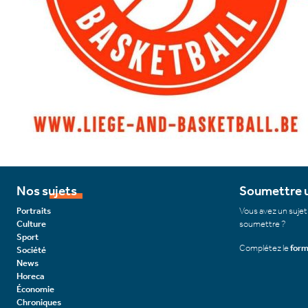
Nos sujets
Soumettre u
Portraits
Vous avez un sujet
Culture
soumettre ?
Sport
Complétez le
form
Société
News
Horeca
Économie
Chroniques