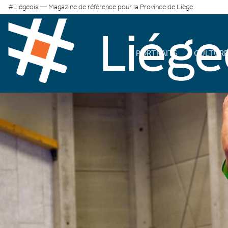
#Liégeois — Magazine de référence pour la Province de Liège
PORTRAITS
CULTUR