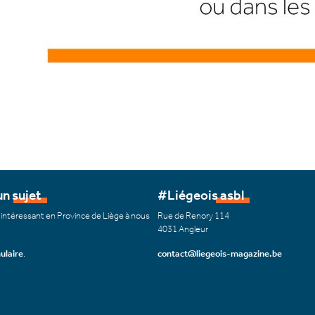
n sujet
#Liégeois asbl
 intéressant en Province de Liège à nous
Rue de Renory 114
4031 Angleur
ulaire
.
contact@liegeois-magazine.be