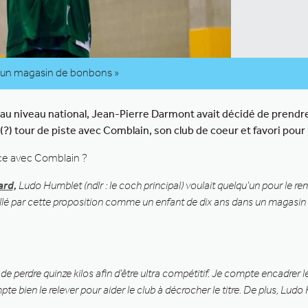
 un magasin de bonbons »
 niveau national, Jean-Pierre Darmont avait décidé de prendre 
?) tour de piste avec Comblain, son club de coeur et favori pour l
ice avec Comblain ?
ard,
Ludo Humblet (ndlr : le coch principal) voulait quelqu’un pour le rem
ballé par cette proposition comme un enfant de dix ans dans un magasi
 de perdre quinze kilos afin d’être ultra compétitif. Je compte encadre
te bien le relever pour aider le club à décrocher le titre. De plus, Lu