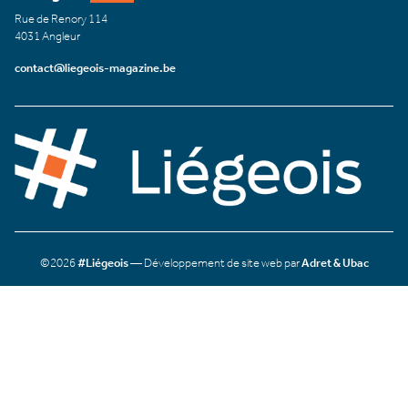
Rue de Renory 114
4031 Angleur
contact@liegeois-magazine.be
©2026
#Liégeois
— Développement de site web par
Adret & Ubac