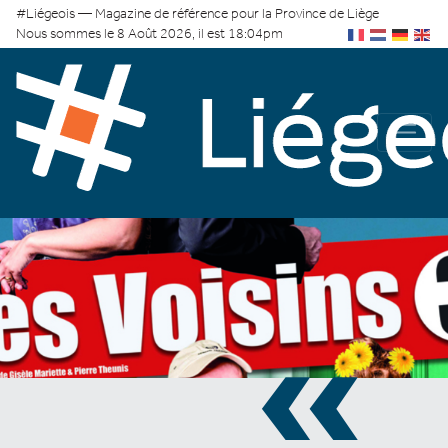
#Liégeois — Magazine de référence pour la Province de Liège
Nous sommes le 8 Août 2026, il est 18:04pm
«