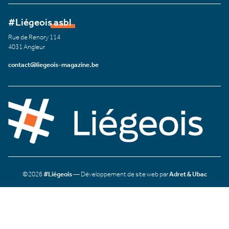
#Liégeois asbl
Rue de Renory 114
4031 Angleur
contact@liegeois-magazine.be
©2026
#Liégeois
— Développement de site web par
Adret & Ubac