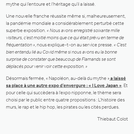
mythe qui l’entoure et l’héritage qu’il a laissé.
Une nouvelle franche réussite même si, malheureusement,
la pandémie mondiale a considérablement perturbé cette
superbe exposition
. « Nous avons enregistré soixante mille
visiteurs, c’est moitié moins que ce qui était prévu en terme de
fréquentation »
, nous explique-t-on au service presse.
« C’est
bien entendu lié au Covid même si nous avons eu la bonne
surprise de constater que beaucoup de Flamands se sont
déplacés pour venir voir cette exposition. »
Désormais fermée, « Napoléon, au-delà du mythe »
a laissé
sa place à une autre expo d’envergure : « I Love Japan »
. Et
pour celle qui succèdera à l’expo nipponne, le thème sera
choisi par le public entre quatre propositions : L’histoire des
murs, le rap et le hip hop, les pirates ou les cités perdues.
Thiebaut Colot