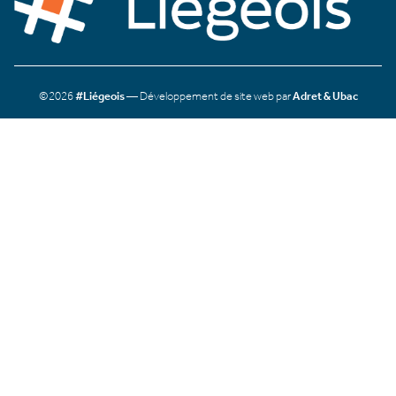
©2026
#Liégeois
— Développement de site web par
Adret & Ubac