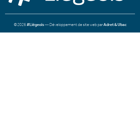
©2026
#Liégeois
— Développement de site web par
Adret & Ubac