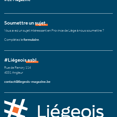
Soumettre un sujet
Vous avez un sujet intéressant en Province de Liège à nous soumettre ?
Complétez le
formulaire
.
#Liégeois asbl
Rue de Renory 114
4031 Angleur
contact@liegeois-magazine.be