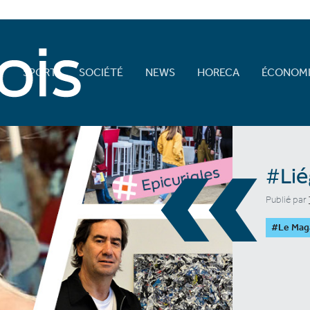
E
SPORT
SOCIÉTÉ
NEWS
HORECA
ÉCONOMI
«
#Lié
Publié par
#Le Mag