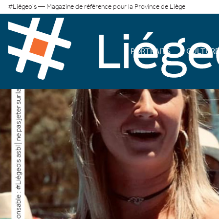
#Liégeois — Magazine de référence pour la Province de Liège
PORTRAITS
CULTUR