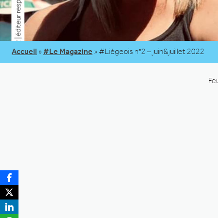
Accueil
»
#Le Magazine
»
#Liégeois n°2 – juin&juillet 2022
Fe