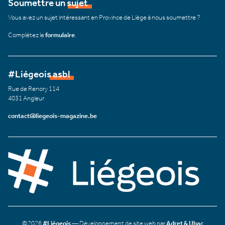
Soumettre un sujet
Vous avez un sujet intéressant en Province de Liège à nous soumettre ?
Complétez le
formulaire
.
#Liégeois asbl
Rue de Renory 114
4031 Angleur
contact@liegeois-magazine.be
©2026
#Liégeois
— Développement de site web par
Adret & Ubac