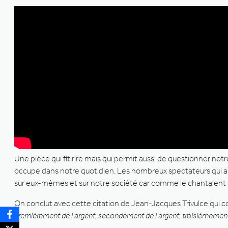
Une pièce qui fit rire mais qui permit aussi de questionner not
occupe dans notre quotidien. Les nombreux spectateurs qui ass
sur eux-mêmes et sur notre société car comme le chantaient 
On conclut avec cette citation de Jean-Jacques Trivulce qui co
premièrement de l’argent, secondement de l’argent, troisièmement 