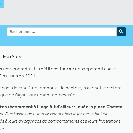
e
 les têtes.
u ce vendredi à l’EuroMillions.
Le soir
nous apprend que le
0 millions en 2021.
agnant de rang 1 ne remportait le pactole, la cagnotte resterait
 banque de façon totalement démesurée.
rès récemment à Liège fut d’ailleurs jouée la pièce
Comme
rs. Des liasses de billets viennent chaque jour envahir leur
ntés à leurs divergences de comportements et à leurs frustrations
… »