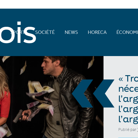
E
SPORT
SOCIÉTÉ
NEWS
HORECA
ÉCONOMI
«
« Tr
néce
l’ar
l’ar
l’ar
Publié par