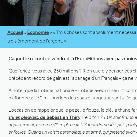
Accueil
»
Économie
»
« Trois choses sont absolument nécessai
troisièmement de l’argent. »
Cagnotte record ce vendredi à l’EuroMillions
avec pas moins 
Que feriez-vous avec 230 millions ? Rien que d’y penser, ces c
précédent record de gain est l’apanage d’un Français – ça ne va
A noter que la Loterie nationale – Loterie avec un seul ‘t’, co
plafonnée à 230 millions lors des quatre tirages suivants. De
L’occasion de rappeler que le pèze, le flouze, le blé, la thune fa
s’il en pleuvait
, de Sébastien Thiry
. Le pitch ?
« Un soir, Bruno 
appartement, comme s’il en pleuvait ! D’abord intrigués, puis pani
enfouies. Quand un voisin paranoïaque et armé, qui prétend avoir é