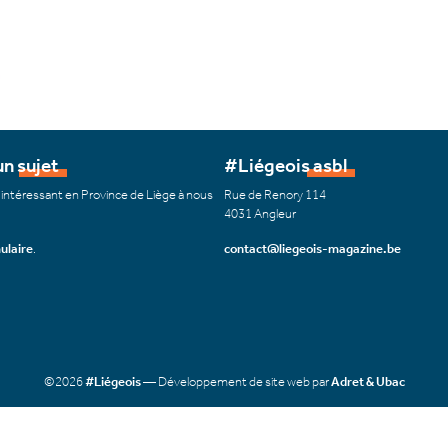
n sujet
#Liégeois asbl
 intéressant en Province de Liège à nous
Rue de Renory 114
4031 Angleur
ulaire
.
contact@liegeois-magazine.be
©2026
#Liégeois
— Développement de site web par
Adret & Ubac