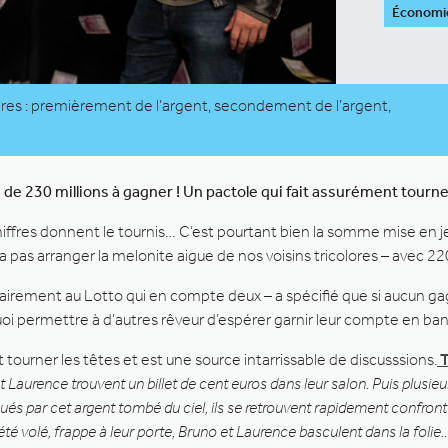
Économi
res : premièrement de l’argent, secondement de l’argent,
de 230 millions à gagner ! Un pactole qui fait assurément tourner
hiffres donnent le tournis… C’est pourtant bien la somme mise en je
 pas arranger la melonite aigue de nos voisins tricolores – avec 22
ntrairement au Lotto qui en compte deux – a spécifié que si aucun g
 quoi permettre à d’autres rêveur d’espérer garnir leur compte en
it tourner les têtes et est une source intarrissable de discusssions.
T
et Laurence trouvent un billet de cent euros dans leur salon. Puis plusieu
qués par cet argent tombé du ciel, ils se retrouvent rapidement confro
té volé, frappe à leur porte, Bruno et Laurence basculent dans la folie