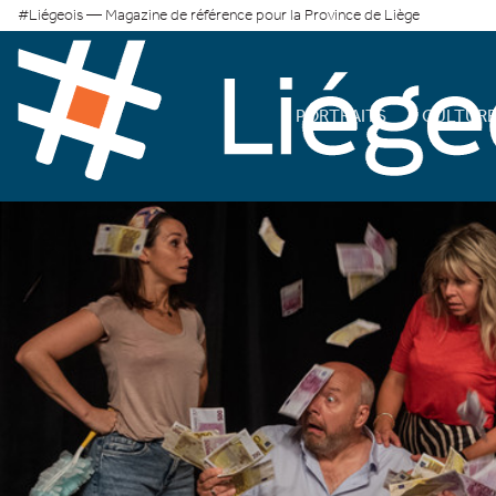
#Liégeois — Magazine de référence pour la Province de Liège
PORTRAITS
CULTUR