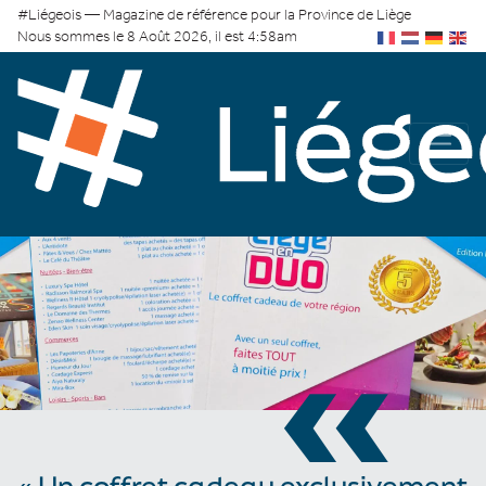
#Liégeois — Magazine de référence pour la Province de Liège
Nous sommes le 8 Août 2026, il est 4:58am
«
« Un coffret cadeau exclusivement