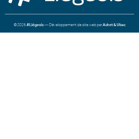
©2026
#Liégeois
— Développement de site web par
Adret & Ubac