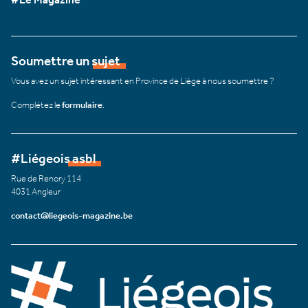
Soumettre un sujet
Vous avez un sujet intéressant en Province de Liège à nous soumettre ?
Complétez le
formulaire
.
#Liégeois asbl
Rue de Renory 114
4031 Angleur
contact@liegeois-magazine.be