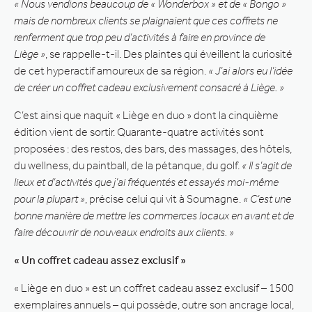
« Nous vendions beaucoup de « Wonderbox » et de « Bongo »
mais de nombreux clients se plaignaient que ces coffrets ne
renferment que trop peu d’activités à faire en province de
Liège »
, se rappelle-t-il. Des plaintes qui éveillent la curiosité
de cet hyperactif amoureux de sa région.
« J’ai alors eu l’idée
de créer un coffret cadeau exclusivement consacré à Liège. »
C’est ainsi que naquit « Liège en duo » dont la cinquième
édition vient de sortir. Quarante-quatre activités sont
proposées : des restos, des bars, des massages, des hôtels,
du wellness, du paintball, de la pétanque, du golf.
« Il s’agit de
lieux et d’activités que j’ai fréquentés et essayés moi-même
pour la plupart »
, précise celui qui vit à Soumagne.
« C’est une
bonne manière de mettre les commerces locaux en avant et de
faire découvrir de nouveaux endroits aux clients. »
« Un coffret cadeau assez exclusif »
« Liège en duo » est un coffret cadeau assez exclusif – 1500
exemplaires annuels – qui possède, outre son ancrage local,