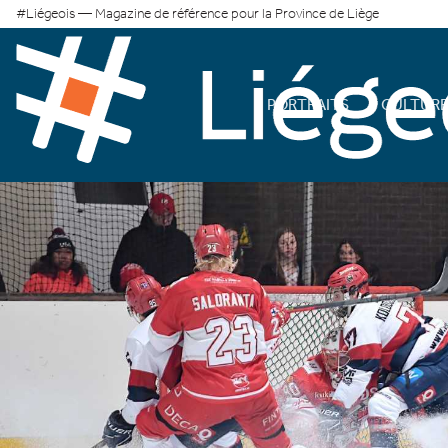
#Liégeois — Magazine de référence pour la Province de Liège
PORTRAITS
CULTUR