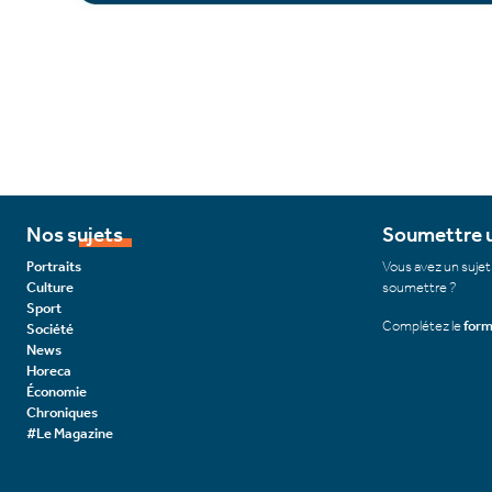
Nos sujets
Soumettre u
Portraits
Vous avez un sujet
Culture
soumettre ?
Sport
Complétez le
form
Société
News
Horeca
Économie
Chroniques
#Le Magazine