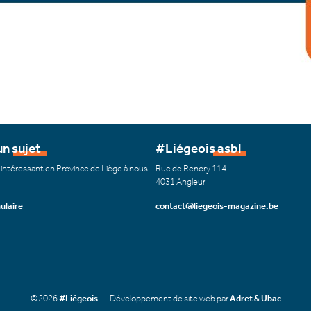
n sujet
#Liégeois asbl
 intéressant en Province de Liège à nous
Rue de Renory 114
4031 Angleur
ulaire
.
contact@liegeois-magazine.be
©2026
#Liégeois
— Développement de site web par
Adret & Ubac