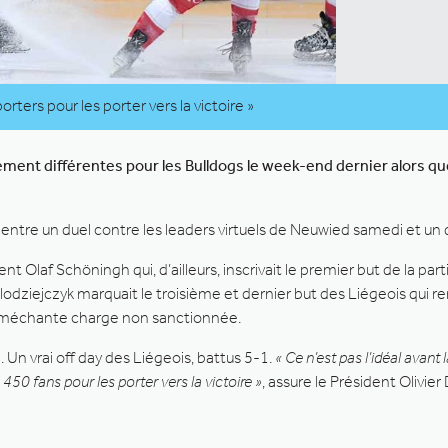
ters pour les porter vers la victoire »
t différentes pour les Bulldogs le week-end dernier alors que s
rt entre un duel contre les leaders virtuels de Neuwied samedi et 
nt Olaf Schöningh qui, d’ailleurs, inscrivait le premier but de la pa
odziejczyk marquait le troisième et dernier but des Liégeois qui r
ne méchante charge non sanctionnée.
Un vrai off day des Liégeois, battus 5-1.
« Ce n’est pas l’idéal avant
50 fans pour les porter vers la victoire »
, assure le Président Olivier