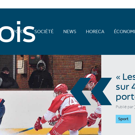
E
SPORT
SOCIÉTÉ
NEWS
HORECA
ÉCONOMI
«
« Le
sur 
port
Publié par
Sport