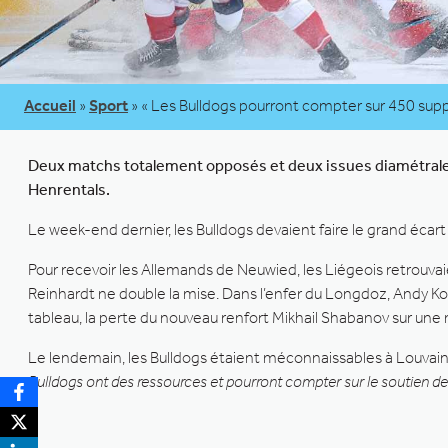
Accueil
»
Sport
»
« Les Bulldogs pourront compter sur 450 suppor
Deux matchs totalement opposés et deux issues diamétralemen
Henrentals.
Le week-end dernier, les Bulldogs devaient faire le grand éca
Pour recevoir les Allemands de Neuwied, les Liégeois retrouvaie
Reinhardt ne double la mise. Dans l’enfer du Longdoz, Andy Kol
tableau, la perte du nouveau renfort Mikhail Shabanov sur u
Le lendemain, les Bulldogs étaient méconnaissables à Louvain. 
Bulldogs ont des ressources et pourront compter sur le soutien de 4