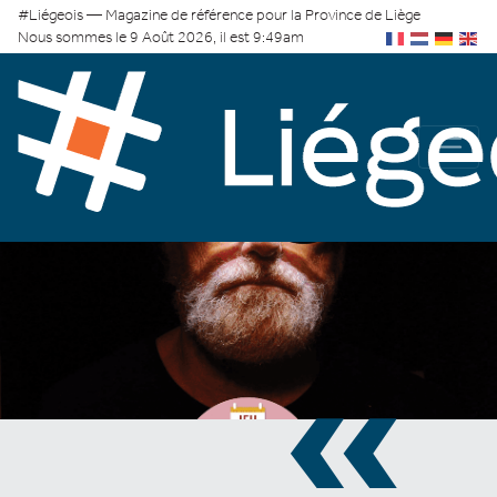
#Liégeois — Magazine de référence pour la Province de Liège
Nous sommes le 9 Août 2026, il est 9:49am
«