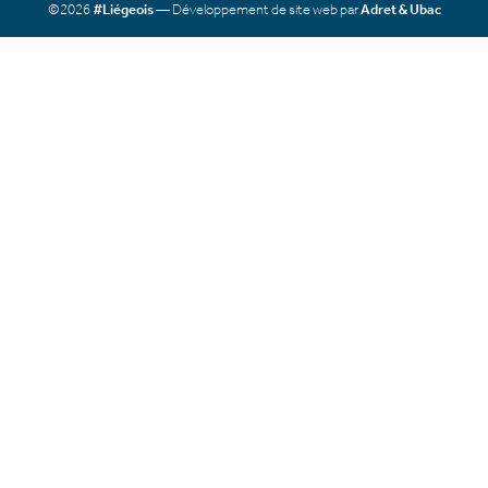
©2026
#Liégeois
— Développement de site web par
Adret & Ubac