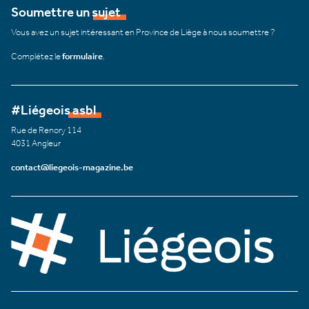
Soumettre un sujet
Vous avez un sujet intéressant en Province de Liège à nous soumettre ?
Complétez le
formulaire
.
#Liégeois asbl
Rue de Renory 114
4031 Angleur
contact@liegeois-magazine.be