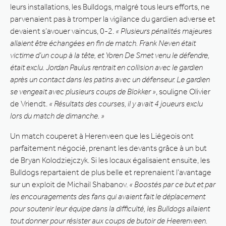
leurs installations, les Bulldogs, malgré tous leurs efforts, ne
parvenaient pas à tromper la vigilance du gardien adverse et
devaient s’avouer vaincus, 0-2.
« Plusieurs pénalités majeures
allaient être échangées en fin de match. Frank Neven était
victime d’un coup à la tête, et Yoren De Smet venu le défendre,
était exclu. Jordan Paulus rentrait en collision avec le gardien
après un contact dans les patins avec un défenseur. Le gardien
se vengeait avec plusieurs coups de Blokker »
, souligne Olivier
de Vriendt.
« Résultats des courses, il y avait 4 joueurs exclu
lors du match de dimanche. »
Un match couperet à Herenveen que les Liégeois ont
parfaitement négocié, prenant les devants grâce à un but
de Bryan Kolodziejczyk. Si les locaux égalisaient ensuite, les
Bulldogs repartaient de plus belle et reprenaient l’avantage
sur un exploit de Michail Shabanov.
« Boostés par ce but et par
les encouragements des fans qui avaient fait le déplacement
pour soutenir leur équipe dans la difficulté, les Bulldogs allaient
tout donner pour résister aux coups de butoir de Heerenveen.