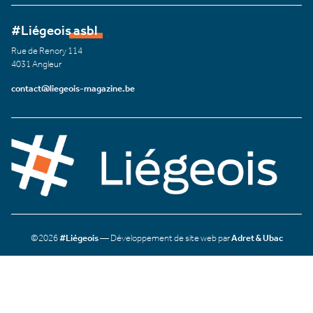
#Liégeois asbl
Rue de Renory 114
4031 Angleur
contact@liegeois-magazine.be
©2026
#Liégeois
— Développement de site web par
Adret & Ubac