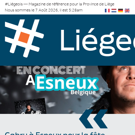
#Liégeois — Magazine de référence pour la Province de Liège
Nous sommes le 7 Août 2026, il est 5:28am
«
Cabry à Esneux pour la fête