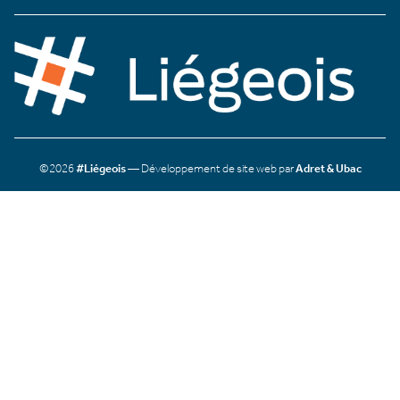
©2026
#Liégeois
— Développement de site web par
Adret & Ubac