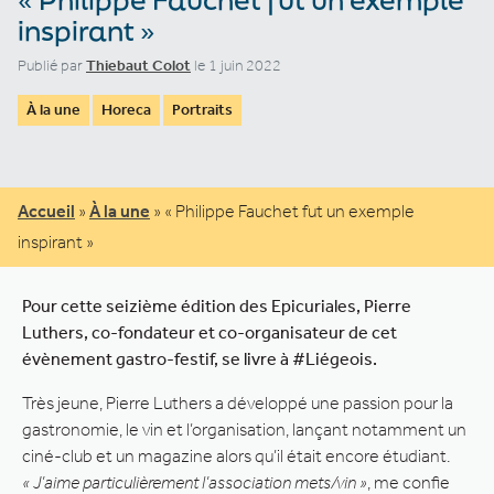
inspirant »
Publié par
Thiebaut Colot
le 1 juin 2022
À la une
Horeca
Portraits
Accueil
»
À la une
»
« Philippe Fauchet fut un exemple
inspirant »
Pour cette seizième édition des Epicuriales, Pierre
Luthers, co-fondateur et co-organisateur de cet
évènement gastro-festif, se livre à #Liégeois.
Très jeune, Pierre Luthers a développé une passion pour la
gastronomie, le vin et l’organisation, lançant notamment un
ciné-club et un magazine alors qu’il était encore étudiant.
« J’aime particulièrement l’association mets/vin »
, me confie