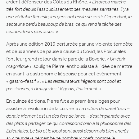
ardent défenseur des Côtes du Rhône.
« L’Horeca marche
très fort depuis l’assouplissement des mesures sanitaires. Il y a
une véritable frénésie, les gens ont envie de sortir. Cependant, le
secteur a perdu beaucoup de bras, ce qui rend la tâche des
restaurateurs plus ardue. »
Après une édition 2019 perturbée par une violente tempête
et deux années de pause à cause du Covid, les Epicuriales
font leur grand retour dans le parc de la Boverie.
« Un écrin
magnifique »
, souligne Pierre, enthousiaste à l’idée de mettre
en avant la gastronomie liégeoise pour cet évènement
« gastro-festif » .
« Les restaurateurs liégeois sont cool et
passionnés, à l’image des Liégeois, finalement. »
En quinze éditions, Pierre fut aux premières loges pour
assister à l’évolution de la cuisine
. « La notion de streetfood –
dont le Moment est un des fers de lance – s’est implantée avec
des plats à partager, ce qui correspond bien à la philosophie des
Epicuriales. Le bio et le local sont aussi désormais bien ancrés
au cœur de la démarche de nombreux chefs comme le