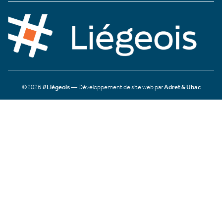
©2026
#Liégeois
— Développement de site web par
Adret & Ubac