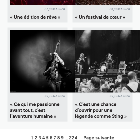
27 juillet 2026
26 juillet 2026
« Une édition de rêve »
« Un festival de cœur »
25 juillet 2026
25 juillet 2026
« Ce qui me passionne
« C’est une chance
avant tout, c’est
d’ouvrir pour une
l’aventure humaine »
légende comme Sting »
1
2
3
4
5
6
7
8
9
…
224
Page suivante