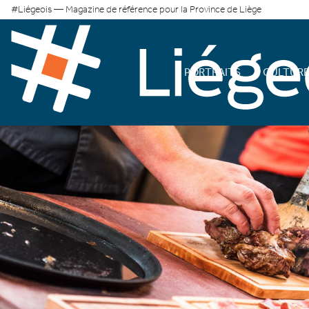
#Liégeois — Magazine de référence pour la Province de Liège
PORTRAITS
CULTUR