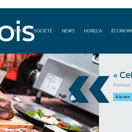
E
SPORT
SOCIÉTÉ
NEWS
HORECA
ÉCONOMI
«
« Ce
Publié par
À la une