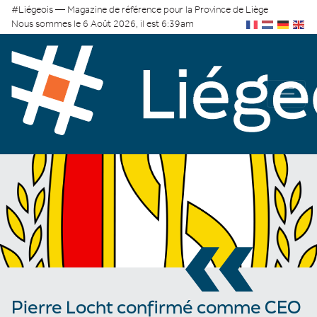
#Liégeois — Magazine de référence pour la Province de Liège
Nous sommes le 6 Août 2026, il est 6:39am
«
Pierre Locht confirmé comme CEO