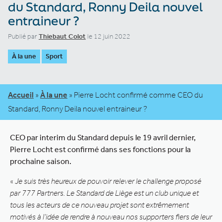
du Standard, Ronny Deila nouvel
entraineur ?
Publié par
Thiebaut Colot
le 12 juin 2022
À la une
Sport
Accueil
»
À la une
»
Pierre Locht confirmé comme CEO du
Standard, Ronny Deila nouvel entraineur ?
CEO par interim du Standard depuis le 19 avril dernier,
Pierre Locht est confirmé dans ses fonctions pour la
prochaine saison.
«
Je suis très heureux de pouvoir relever le challenge proposé
par 777 Partners. Le Standard de Liège est un club unique et
tous les acteurs de ce nouveau projet sont extrêmement
motivés à l’idée de rendre à nouveau nos supporters fiers de leur