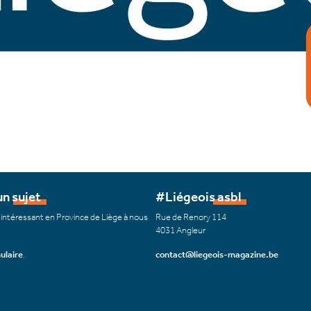
n sujet
#Liégeois asbl
 intéressant en Province de Liège à nous
Rue de Renory 114
4031 Angleur
ulaire
.
contact@liegeois-magazine.be