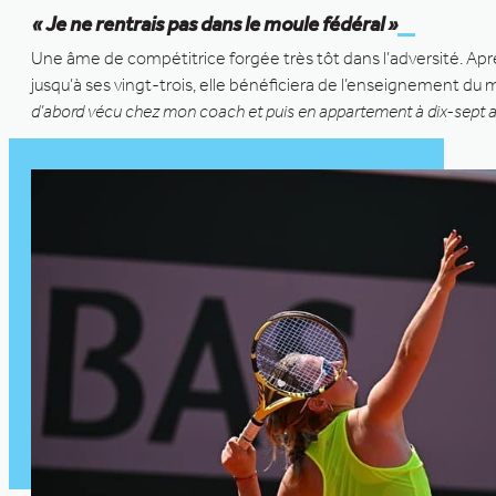
« Je ne rentrais pas dans le moule fédéral »
Une âme de compétitrice forgée très tôt dans l’adversité. Aprè
jusqu’à ses vingt-trois, elle bénéficiera de l’enseignement d
d’abord vécu chez mon coach et puis en appartement à dix-sept ans