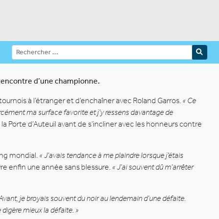
a rencontre d’une championne.
 tournois à l’étranger et d’enchaîner avec Roland Garros.
« Ce
 forcément ma surface favorite et j’y ressens davantage de
à la Porte d’Auteuil avant de s’incliner avec les honneurs contre
ang mondial.
« J’avais tendance à me plaindre lorsque j’étais
ivre enfin une année sans blessure.
« J’ai souvent dû m’arrêter
Avant, je broyais souvent du noir au lendemain d’une défaite.
 digère mieux la défaite. »