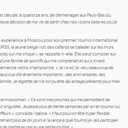
e et décide, à quatorze ans, de déménager aux Pays-Bas où,
lleure décision de ma vie de partir chez nos voisins bataves où j’ai
e expérience à Moscou pour son premier tournoi international.
SS, la jeune belge voit des cafards se balader sur les murs.
mordu sur ma chique »
, se rappelle-t-elle. Elle peut compter sur
 d’une famille de sportifs qui me comprenait et qui a investi
 remercie cette championne.
« Je vis et j’ai vécu beaucoup de
 beaucoup d’évènements importants : des anniversaires, des
mille. Je regrette de n’avoir pu être davantage présente pour mes
a tenniswoman.
« Ce sont mes proches qui me permettent de
ez singulière. Je passe plus de trente semaines par an en tournoi où
ffeurs »
, concède Ysaline.
« Il faut pouvoir être hyper flexible,
arement plus de dix jours à l’avance à quel tournoi je vais participer.
té de mettre en place une petite routine. »