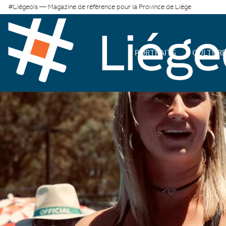
#Liégeois — Magazine de référence pour la Province de Liège
PORTRAITS
CULTUR