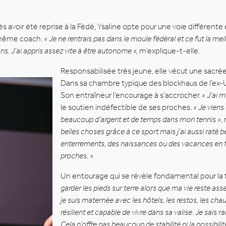
s avoir été reprise à la Fédé, Ysaline opte pour une voie différent
u même coach.
« Je ne rentrais pas dans le moule fédéral et ce fut la mei
. J’ai appris assez vite à être autonome »,
m’explique-t-elle
.
Responsabilisée très jeune, elle vécut une sacré
Dans sa chambre typique des blockhaus de l’ex-UR
Son entraîneur l’encourage à s’accrocher.
« J’ai 
le soutien indéfectible de ses proches.
« Je viens
beaucoup d’argent et de temps dans mon tennis »
,
belles choses grâce à ce sport mais j’ai aussi raté
enterrements, des naissances ou des vacances en fa
proches. »
Un entourage qui se révèle fondamental pour l
garder les pieds sur terre alors que ma vie reste ass
je suis maternée avec les hôtels, les restos, les chau
résilient et capable de vivre dans sa valise. Je sais r
Cela n’offre pas beaucoup de stabilité ni la possibili