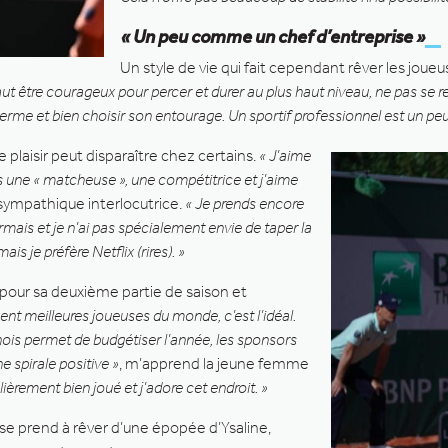
« Un peu comme un chef d’entreprise »
Un style de vie qui fait cependant rêver les joue
 faut être courageux pour percer et durer au plus haut niveau, ne pas se r
u terme et bien choisir son entourage. Un sportif professionnel est un p
plaisir peut disparaître chez certains.
« J’aime
s une « matcheuse », une compétitrice et j’aime
 sympathique interlocutrice.
« Je prends encore
mais et je n’ai pas spécialement envie de taper la
 je préfère Netflix (rires). »
 pour sa deuxième partie de saison et
cent meilleures joueuses du monde, c’est l’idéal.
nois permet de budgétiser l’année, les sponsors
 spirale positive »
, m’apprend la jeune femme
ulièrement bien joué et j’adore cet endroit. »
se prend à rêver d’une épopée d’Ysaline,