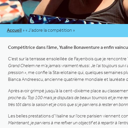
Accueil
»
« J’adore la compétition »
Compétitrice dans l’âme, Ysaline Bonaventure a enfin vaincu
C’est sur la terrasse ensoleillée de Fayenbois que je rencontre
Grand Chelem ne m’a jamais vraiment réussi. Je l’ai toujours suivi à
pression »
, me confie la Stavelotaine qui, quelques semaines plus
Bianca Andreescu, ancienne quatrième mondiale et lauréate 
Après avoir grimpé jusqu’à la cent-dixième place au classeme
proche du Top 100 mais je disputais de beaux tournois et je me
très tôt dans la saison et je crois que si je parviens à rester en bonn
Les belles prestations d’Ysaline sur l’ocre parisien viennent 
Maintenant, je parviens à me refixer un objectif et à repartir à l’en