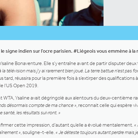
 le signe indien sur l’ocre parisien. #Liégeois vous emmène à l
 Ysaline Bonaventure. Elle s’y entraîne avant de partir disputer deux
 la télévision mais j’y ai rarement bien joué. La terre battue n’est pas
 tard, réussira pour la première fois à s’extirper des qualifications 
de l’US Open 2019.
nt WTA, Ysaline avait dégringolé aux alentours du deux-centième r
 rends désormais compte de ma chance »
, reconnait celle qui espère v
e santé, les résultats suivront. »
confirmer cette impression, d’autant qu’elle a évolué mentalement.
« 
traînement »
, souligne-t-elle.
« Je déteste toujours autant perdre mais je