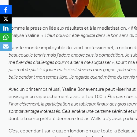
comme la pression liée aux résultats et à la médiatisation.
« Il
analyse Ysaline.
« Il faut pouvoir être égoïste dans le bon sens d
Dans le monde impitoyable du sport professionnel, la notion de 
beaucoup le tennis mais j’adore encore plus la compétition. Je sui
me fixer des challenges pour m’aider à me surpasser »
, sourit ma
pas mal de plaisir à jouer mais c’est devenu mon gagne-pain désor
balle pendant mon temps libre. Je regarde quand même du tennis mais
Avec un printemps réussi, Ysaline Bonaventure peut viser haut
envisager un rapprochement avec le Top 100.
« Être parmi les 
Financièrement, la participation aux tableaux finaux des gros tour
sont davantage intéressés. Cela amène une certaine sérénité et une
dont le tournoi préféré demeure Indian Wells.
« J’y avais partic
C’est cependant sur le gazon londonien que toute la Belgique 