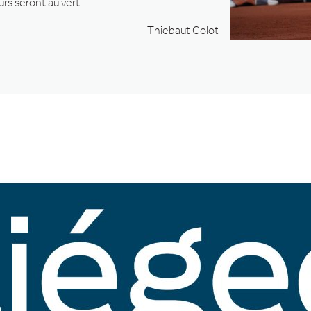
urs seront au vert.
Thiebaut Colot