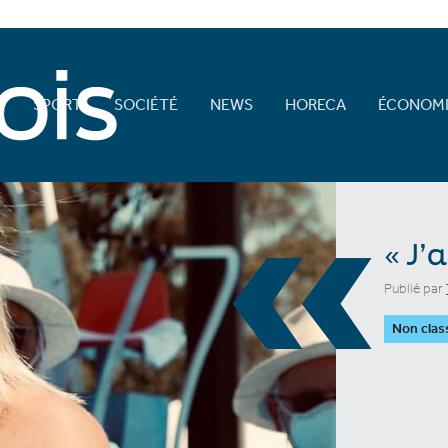
E
SPORT
SOCIÉTÉ
NEWS
HORECA
ÉCONOMI
«
« J’
Publié par
Non clas