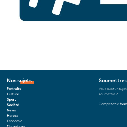
Nos sujets
Soumettre u
Portraits
Vous avez un sujet
Culture
soumettre ?
Sport
Complétez le
form
Société
News
Horeca
Économie
Chroniques