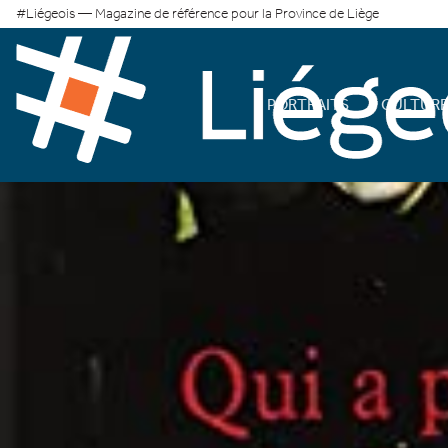
#Liégeois — Magazine de référence pour la Province de Liège
PORTRAITS
CULTUR