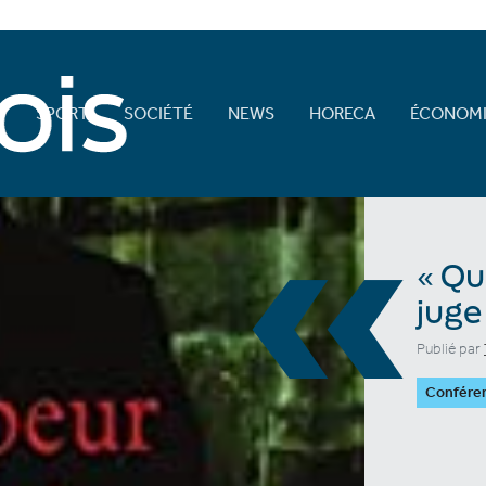
E
SPORT
SOCIÉTÉ
NEWS
HORECA
ÉCONOMI
«
« Qu
juge
Publié par
Confére