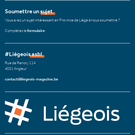
Soumettre un sujet
Vous avez un sujet intéressant en Province de Liège à nous soumettre ?
Complétez le
formulaire
.
#Liégeois asbl
Rue de Renory 114
4031 Angleur
contact@liegeois-magazine.be