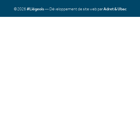
©2026
#Liégeois
— Développement de site web par
Adret & Ubac