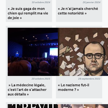
10 octobre 2024
26 janvier 2024
« Je suis gaga de mon
« Je n’ai jamais cherché
chien qui remplit ma vie
cette notoriété »
de joie »
20 octobre 2023
28 septembre 2022
» La médecine légale,
« Le nazisme fut-il
c’est l’art de s’attacher
moderne ? »
aux détails »