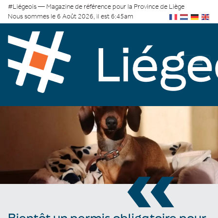
#Liégeois — Magazine de référence pour la Province de Liège
Nous sommes le 6 Août 2026, il est 6:45am
«
Bientôt un permis obligatoire pour