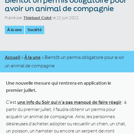
avoir un animal de compagnie
Publié par
Thiebaut Colot
le 22 juin 2022
À la une
Société
Accueil
»
À la une
»
Bientôt un permis obligatoire pour avoir
un animal de compagnie
Une nouvelle mesure qui rentrera en application le
premier juillet.
C’est
une info du Soir qui n’a pas manqué de faire réagir
: à
partir du premier juillet, il faudra obtenir un permis pour
acquérir un animal de compagnie. Ainsi, les personnes
désireuses d’acheter, adopter ou recueillir un chien, un chat,
un poisson, un hamster ou encore un serpent devront