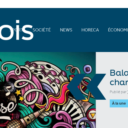
E
SPORT
SOCIÉTÉ
NEWS
HORECA
ÉCONOMI
«
Bala
char
Publié par
À la une