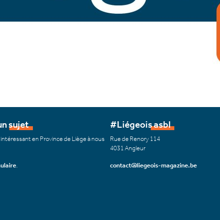
n sujet
#Liégeois asbl
 intéressant en Province de Liège à nous
Rue de Renory 114
4031 Angleur
ulaire
.
contact@liegeois-magazine.be