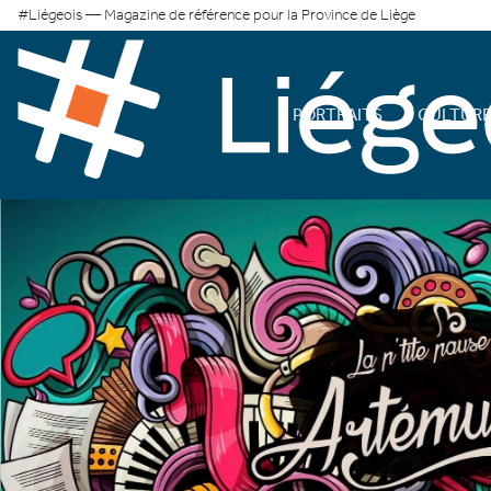
#Liégeois — Magazine de référence pour la Province de Liège
PORTRAITS
CULTUR