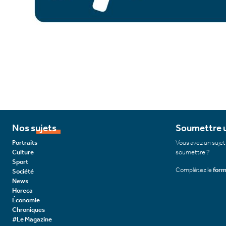
Nos sujets
Soumettre u
Portraits
Vous avez un sujet
Culture
soumettre ?
Sport
Complétez le
form
Société
News
Horeca
Économie
Chroniques
#Le Magazine