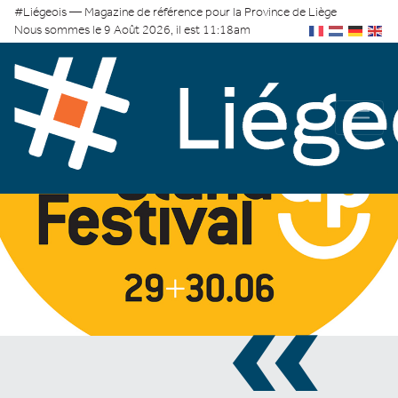
#Liégeois — Magazine de référence pour la Province de Liège
Nous sommes le 9 Août 2026, il est 11:18am
«