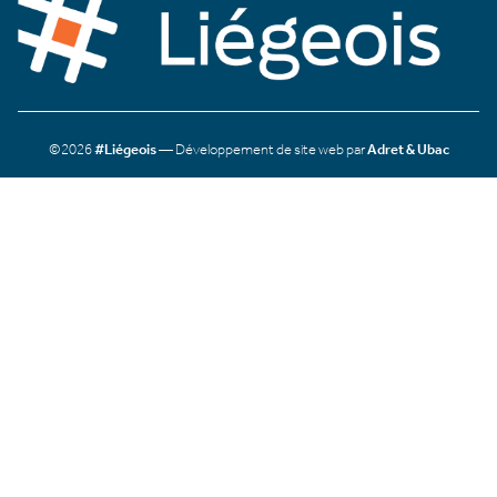
©2026
#Liégeois
— Développement de site web par
Adret & Ubac