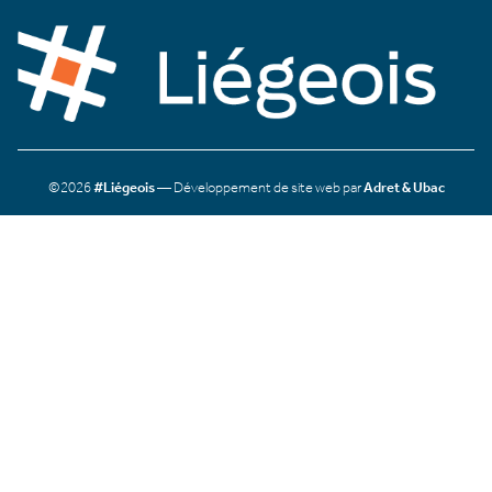
©2026
#Liégeois
— Développement de site web par
Adret & Ubac