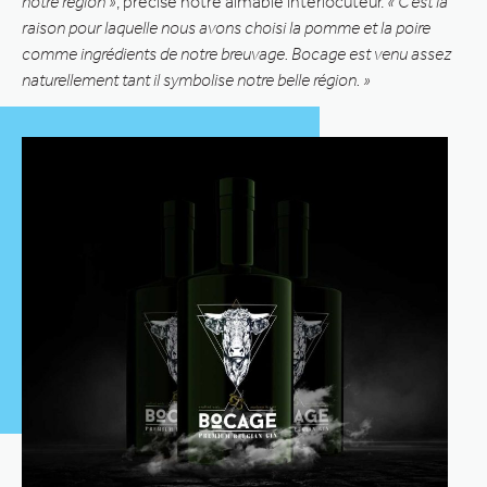
notre région »
, précise notre aimable interlocuteur.
« C’est la
raison pour laquelle nous avons choisi la pomme et la poire
comme ingrédients de notre breuvage. Bocage est venu assez
naturellement tant il symbolise notre belle région. »