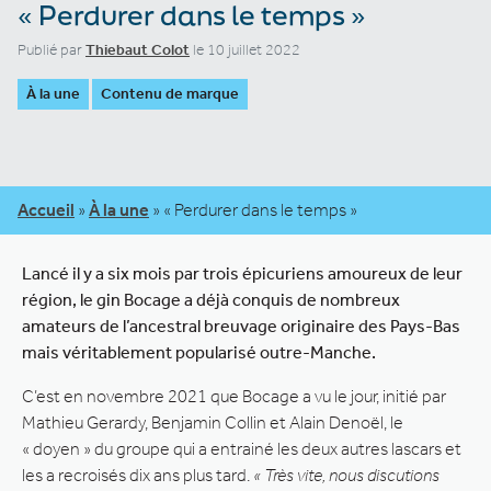
« Perdurer dans le temps »
Publié par
Thiebaut Colot
le 10 juillet 2022
À la une
Contenu de marque
Accueil
»
À la une
»
« Perdurer dans le temps »
Lancé il y a six mois par trois épicuriens amoureux de leur
région, le gin Bocage a déjà conquis de nombreux
amateurs de l’ancestral breuvage originaire des Pays-Bas
mais véritablement popularisé outre-Manche.
C’est en novembre 2021 que Bocage a vu le jour, initié par
Mathieu Gerardy, Benjamin Collin et Alain Denoël, le
« doyen » du groupe qui a entrainé les deux autres lascars et
les a recroisés dix ans plus tard.
« Très vite, nous discutions