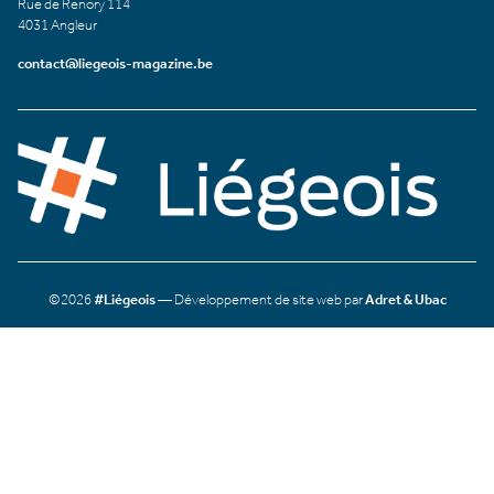
Rue de Renory 114
4031 Angleur
contact@liegeois-magazine.be
©2026
#Liégeois
— Développement de site web par
Adret & Ubac