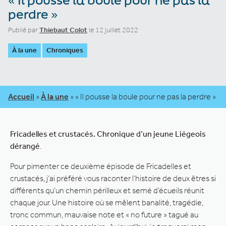
perdre »
Publié par
Thiebaut Colot
le 12 juillet 2022
À la une
Chroniques
Accueil
»
À la une
»
« Il pousse la boule pour ne pas la perdre »
Fricadelles et crustacés. Chronique d’un jeune Liégeois
dérangé
.
Pour pimenter ce deuxième épisode de Fricadelles et
crustacés, j’ai préféré vous raconter l’histoire de deux êtres si
différents qu’un chemin périlleux et semé d’écueils réunit
chaque jour. Une histoire où se mêlent banalité, tragédie,
tronc commun, mauvaise note et « no future » tagué au