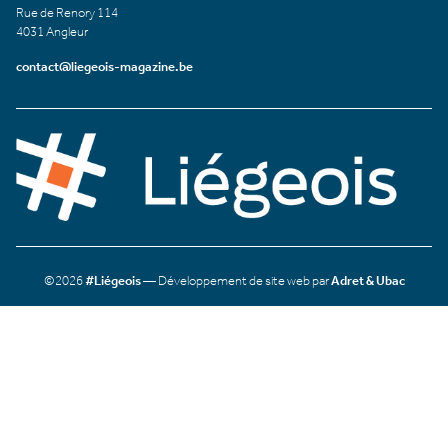
Rue de Renory 114
4031 Angleur
contact@liegeois-magazine.be
©2026
#Liégeois
— Développement de site web par
Adret & Ubac