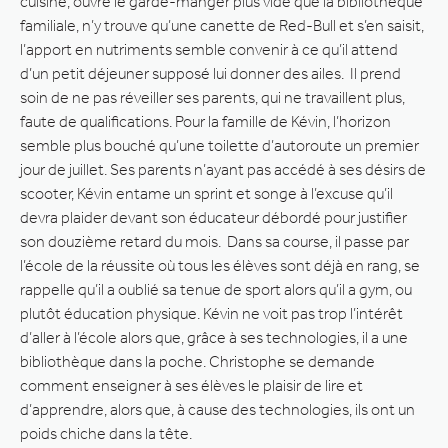
cuisine, ouvre le garde-manger plus vide que la bibliothèque
familiale, n’y trouve qu’une canette de Red-Bull et s’en saisit,
l’apport en nutriments semble convenir à ce qu’il attend
d’un petit déjeuner supposé lui donner des ailes. Il prend
soin de ne pas réveiller ses parents, qui ne travaillent plus,
faute de qualifications. Pour la famille de Kévin, l’horizon
semble plus bouché qu’une toilette d’autoroute un premier
jour de juillet. Ses parents n’ayant pas accédé à ses désirs de
scooter, Kévin entame un sprint et songe à l’excuse qu’il
devra plaider devant son éducateur débordé pour justifier
son douzième retard du mois. Dans sa course, il passe par
l’école de la réussite où tous les élèves sont déjà en rang, se
rappelle qu’il a oublié sa tenue de sport alors qu’il a gym, ou
plutôt éducation physique. Kévin ne voit pas trop l’intérêt
d’aller à l’école alors que, grâce à ses technologies, il a une
bibliothèque dans la poche. Christophe se demande
comment enseigner à ses élèves le plaisir de lire et
d’apprendre, alors que, à cause des technologies, ils ont un
poids chiche dans la tête.