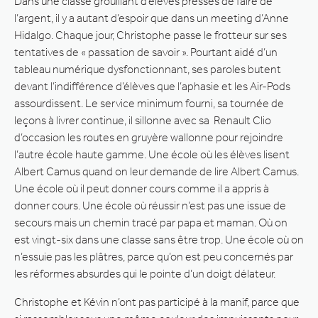
Dans une classe grouillant d’élèves pressés de faire de
l’argent, il y a autant d’espoir que dans un meeting d’Anne
Hidalgo. Chaque jour, Christophe passe le frotteur sur ses
tentatives de « passation de savoir ». Pourtant aidé d’un
tableau numérique dysfonctionnant, ses paroles butent
devant l’indifférence d’élèves que l’aphasie et les Air-Pods
assourdissent. Le service minimum fourni, sa tournée de
leçons à livrer continue, il sillonne avec sa Renault Clio
d’occasion les routes en gruyère wallonne pour rejoindre
l’autre école haute gamme. Une école où les élèves lisent
Albert Camus quand on leur demande de lire Albert Camus.
Une école où il peut donner cours comme il a appris à
donner cours. Une école où réussir n’est pas une issue de
secours mais un chemin tracé par papa et maman. Où on
est vingt-six dans une classe sans être trop. Une école où on
n’essuie pas les plâtres, parce qu’on est peu concernés par
les réformes absurdes qui le pointe d’un doigt délateur.
Christophe et Kévin n’ont pas participé à la manif, parce que