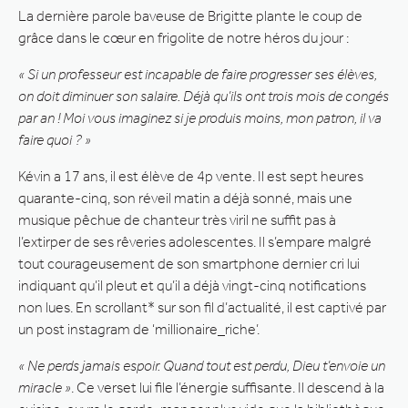
La dernière parole baveuse de Brigitte plante le coup de
grâce dans le cœur en frigolite de notre héros du jour :
« Si un professeur est incapable de faire progresser ses élèves,
on doit diminuer son salaire. Déjà qu’ils ont trois mois de congés
par an ! Moi vous imaginez si je produis moins, mon patron, il va
faire quoi ? »
Kévin a 17 ans, il est élève de 4p vente. Il est sept heures
quarante-cinq, son réveil matin a déjà sonné, mais une
musique pêchue de chanteur très viril ne suffit pas à
l’extirper de ses rêveries adolescentes. Il s’empare malgré
tout courageusement de son smartphone dernier cri lui
indiquant qu’il pleut et qu’il a déjà vingt-cinq notifications
non lues. En scrollant* sur son fil d’actualité, il est captivé par
un post instagram de ‘millionaire_riche’.
« Ne perds jamais espoir. Quand tout est perdu, Dieu t’envoie un
miracle »
. Ce verset lui file l’énergie suffisante. Il descend à la