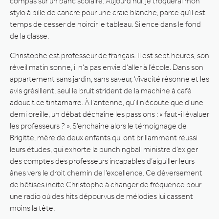
compas sur un banc scolaire. Aujourd’hui, je troquerai mon
stylo à bille de cancre pour une craie blanche, parce qu’il est
temps de cesser de noircir le tableau. Silence dans le fond
de la classe.
Christophe est professeur de français. Il est sept heures, son
réveil matin sonne, il n’a pas envie d’aller à l’école. Dans son
appartement sans jardin, sans saveur, Vivacité résonne et les
avis grésillent, seul le bruit strident de la machine à café
adoucit ce tintamarre. À l’antenne, qu’il n’écoute que d’une
demi oreille, un débat déchaîne les passions : « faut-il évaluer
les professeurs ? ». S’enchaîne alors le témoignage de
Brigitte, mère de deux enfants qui ont brillamment réussi
leurs études, qui exhorte la punchingball ministre d’exiger
des comptes des professeurs incapables d’aiguiller leurs
ânes vers le droit chemin de l’excellence. Ce déversement
de bêtises incite Christophe à changer de fréquence pour
une radio où des hits dépourvus de mélodies lui cassent
moins la tête.