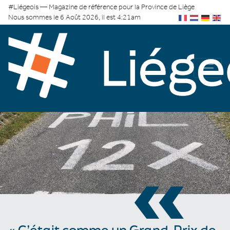
#Liégeois — Magazine de référence pour la Province de Liège
Nous sommes le 6 Août 2026, il est 4:21am
«
« C’était comme un Grand-Prix de