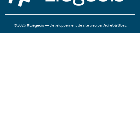
©2026
#Liégeois
— Développement de site web par
Adret & Ubac