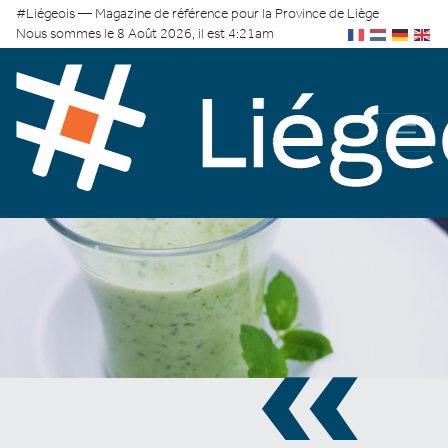
#Liégeois — Magazine de référence pour la Province de Liège
Nous sommes le 8 Août 2026, il est 4:21am
«