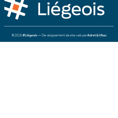
©2026
#Liégeois
— Développement de site web par
Adret & Ubac