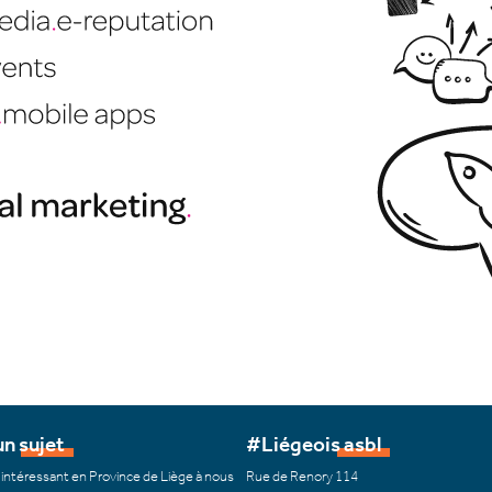
n sujet
#Liégeois asbl
 intéressant en Province de Liège à nous
Rue de Renory 114