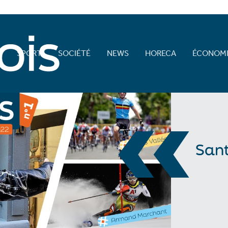
E
SPORT
SOCIÉTÉ
NEWS
HORECA
ÉCONOMI
«
San