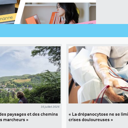
16 juillet 2026
 des paysages et des chemins
« La drépanocytose ne se lim
des marcheurs »
crises douloureuses »