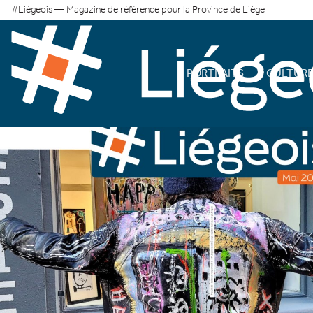
#Liégeois — Magazine de référence pour la Province de Liège
PORTRAITS
CULTUR