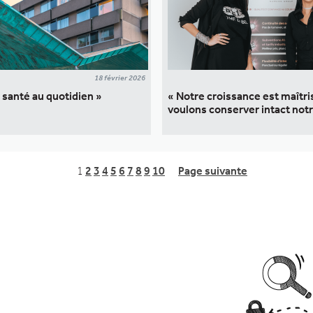
18 février 2026
e santé au quotidien »
« Notre croissance est maîtri
voulons conserver intact not
1
2
3
4
5
6
7
8
9
10
Page suivante