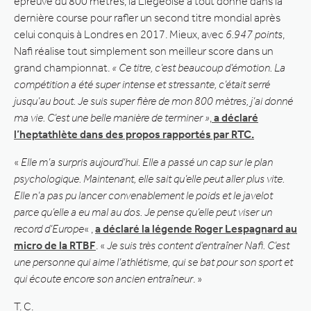
épreuve du 800 mètres, la Liégeoise a tout donné dans la
dernière course pour rafler un second titre mondial après
celui conquis à Londres en 2017. Mieux, avec
6.947 points
,
Nafi réalise tout simplement son meilleur score dans un
grand championnat.
« Ce titre, c’est beaucoup d’émotion. La
compétition a été super intense et stressante, c’était serré
jusqu’au bout. Je suis super fière de mon 800 mètres, j’ai donné
ma vie. C’est une belle manière de terminer »
,
a déclaré
l’heptathlète dans des propos rapportés par RTC.
«
Elle m’a surpris aujourd’hui. Elle a passé un cap sur le plan
psychologique. Maintenant, elle sait qu’elle peut aller plus vite.
Elle n’a pas pu lancer convenablement le poids et le javelot
parce qu’elle a eu mal au dos. Je pense qu’elle peut viser un
record d’Europe
« ,
a déclaré la légende Roger Lespagnard au
micro de la RTBF
. «
Je suis très content d’entraîner Nafi. C’est
une personne qui aime l’athlétisme, qui se bat pour son sport et
qui écoute encore son ancien entraîneur
. »
T. C.