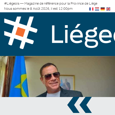
#Liégeois — Magazine de référence pour la Province de Liège
Nous sommes le 8 Août 2026, il est 12:00pm
«