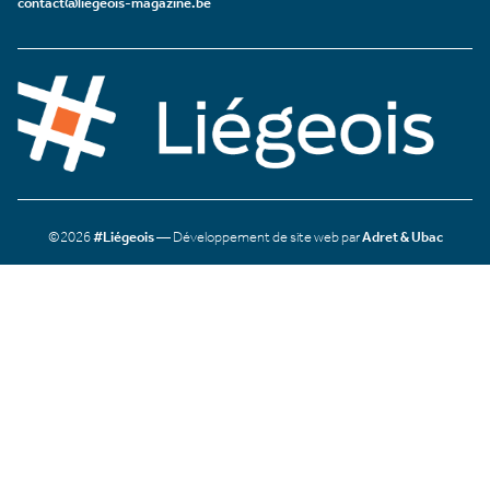
contact@liegeois-magazine.be
©2026
#Liégeois
— Développement de site web par
Adret & Ubac