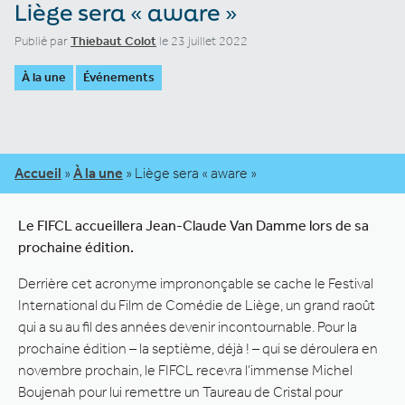
Liège sera « aware »
Publié par
Thiebaut Colot
le 23 juillet 2022
À la une
Événements
Accueil
»
À la une
»
Liège sera « aware »
Le FIFCL accueillera Jean-Claude Van Damme lors de sa
prochaine édition.
Derrière cet acronyme imprononçable se cache le Festival
International du Film de Comédie de Liège, un grand raoût
qui a su au fil des années devenir incontournable. Pour la
prochaine édition – la septième, déjà ! – qui se déroulera en
novembre prochain, le FIFCL recevra l’immense Michel
Boujenah pour lui remettre un Taureau de Cristal pour