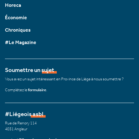
Horeca
Économie
Chroniques
#Le Magazine
Soumettre un sujet
Vous avez un sujet intéressant en Province de Liège à nous soumettre ?
Complétez le
formulaire
.
#Liégeois asbl
Rue de Renory 114
4031 Angleur