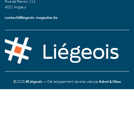
Rue de Renory 114
4031 Angleur
contact@liegeois-magazine.be
©2026
#Liégeois
— Développement de site web par
Adret & Ubac