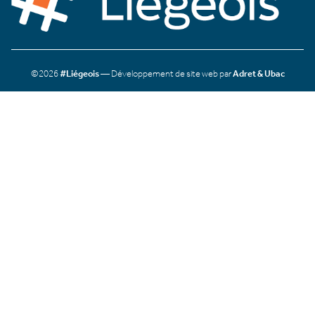
©2026
#Liégeois
— Développement de site web par
Adret & Ubac