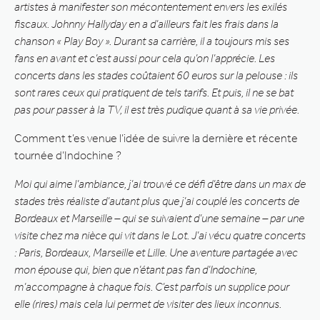
artistes à manifester son mécontentement envers les exilés
fiscaux. Johnny Hallyday en a d’ailleurs fait les frais dans la
chanson « Play Boy ». Durant sa carrière, il a toujours mis ses
fans en avant et c’est aussi pour cela qu’on l’apprécie. Les
concerts dans les stades coûtaient 60 euros sur la pelouse : ils
sont rares ceux qui pratiquent de tels tarifs. Et puis, il ne se bat
pas pour passer à la TV, il est très pudique quant à sa vie privée.
Comment t’es venue l’idée de suivre la dernière et récente
tournée d’Indochine ?
Moi qui aime l’ambiance, j’ai trouvé ce défi d’être dans un max de
stades très réaliste d’autant plus que j’ai couplé les concerts de
Bordeaux et Marseille – qui se suivaient d’une semaine – par une
visite chez ma nièce qui vit dans le Lot. J’ai vécu quatre concerts
: Paris, Bordeaux, Marseille et Lille. Une aventure partagée avec
mon épouse qui, bien que n’étant pas fan d’Indochine,
m’accompagne à chaque fois. C’est parfois un supplice pour
elle (rires) mais cela lui permet de visiter des lieux inconnus.