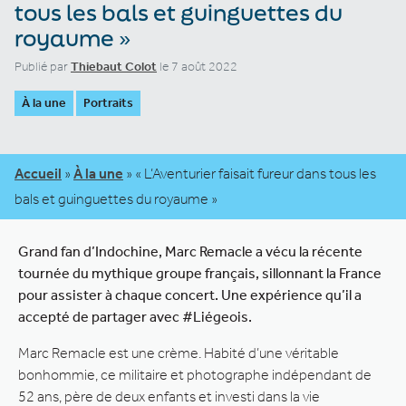
tous les bals et guinguettes du
royaume »
Publié par
Thiebaut Colot
le 7 août 2022
À la une
Portraits
Accueil
»
À la une
»
« L’Aventurier faisait fureur dans tous les
bals et guinguettes du royaume »
Grand fan d’Indochine, Marc Remacle a vécu la récente
tournée du mythique groupe français, sillonnant la France
pour assister à chaque concert. Une expérience qu’il a
accepté de partager avec #Liégeois.
Marc Remacle est une crème. Habité d’une véritable
bonhommie, ce militaire et photographe indépendant de
52 ans, père de deux enfants et investi dans la vie