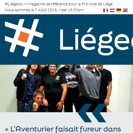
#Liégeois — Magazine de référence pour la Province de Liège
Nous sommes le 7 Août 2026, il est 16:05pm
«
« L’Aventurier faisait fureur dans