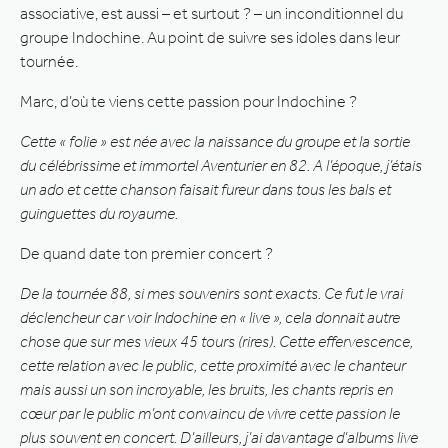
associative, est aussi – et surtout ? – un inconditionnel du
groupe Indochine. Au point de suivre ses idoles dans leur
tournée.
Marc, d’où te viens cette passion pour Indochine ?
Cette « folie » est née avec la naissance du groupe et la sortie
du célébrissime et immortel Aventurier en 82. A l’époque, j’étais
un ado et cette chanson faisait fureur dans tous les bals et
guinguettes du royaume.
De quand date ton premier concert ?
De la tournée 88, si mes souvenirs sont exacts. Ce fut le vrai
déclencheur car voir Indochine en « live », cela donnait autre
chose que sur mes vieux 45 tours (rires). Cette effervescence,
cette relation avec le public, cette proximité avec le chanteur
mais aussi un son incroyable, les bruits, les chants repris en
cœur par le public m’ont convaincu de vivre cette passion le
plus souvent en concert. D’ailleurs, j’ai davantage d’albums live