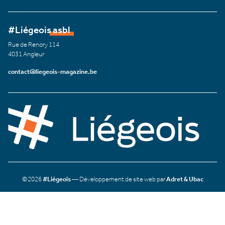
#Liégeois asbl
Rue de Renory 114
4031 Angleur
contact@liegeois-magazine.be
©2026
#Liégeois
— Développement de site web par
Adret & Ubac