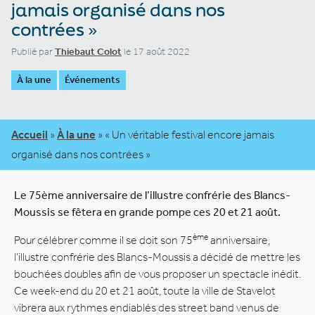
jamais organisé dans nos
contrées »
Publié par
Thiebaut Colot
le 17 août 2022
À la une
Événements
Accueil
»
À la une
»
« Un véritable festival encore jamais
organisé dans nos contrées »
Le 75ème anniversaire de l’illustre confrérie des Blancs-
Moussis se fêtera en grande pompe ces 20 et 21 août.
ème
Pour célébrer comme il se doit son 75
anniversaire,
l’illustre confrérie des Blancs-Moussis a décidé de mettre les
bouchées doubles afin de vous proposer un spectacle inédit.
Ce week-end du 20 et 21 août, toute la ville de Stavelot
vibrera aux rythmes endiablés des street band venus de