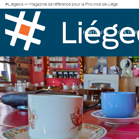
#Liégeois — Magazine de référence pour la Province de Liège
PORTRAITS
CULTUR