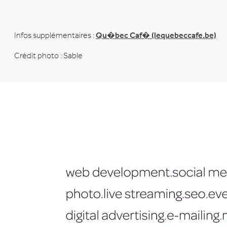
Infos supplémentaires :
Qu�bec Caf� (lequebeccafe.be)
Crédit photo : Sable