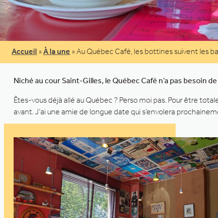
Accueil
»
À la une
»
Au Québec Café, les bottines suivent les b
Niché au cour Saint-Gilles, le Québec Café n’a pas besoin de s
Êtes-vous déjà allé au Québec ? Perso moi pas. Pour être tota
avant. J’ai une amie de longue date qui s’envolera prochainem