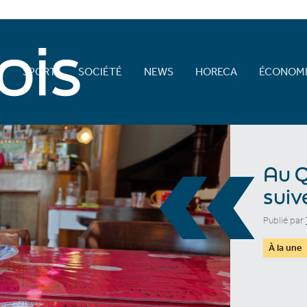
E
SPORT
SOCIÉTÉ
NEWS
HORECA
ÉCONOMI
«
Au Q
suiv
Publié par
À la une