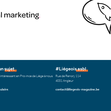
n sujet
#Liégeois asbl
 intéressant en Province de Liège à nous
Rue de Renory 114
4031 Angleur
ulaire
.
contact@liegeois-magazine.be