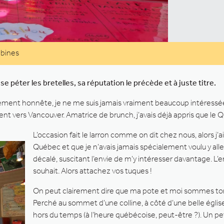
abines
e péter les bretelles, sa réputation le précède et à juste titre.
lement honnête, je ne me suis jamais vraiment beaucoup intéressée 
ent vers Vancouver. Amatrice de brunch, j’avais déjà appris que le
L’occasion fait le larron comme on dit chez nous, alors j’
Québec et que je n’avais jamais spécialement voulu y al
décalé, suscitant l’envie de m’y intéresser davantage. L
souhait. Alors attachez vos tuques !
On peut clairement dire que ma pote et moi sommes tombé
Perché au sommet d’une colline, à côté d’une belle égli
hors du temps (à l’heure québécoise, peut-être ?). Un pet