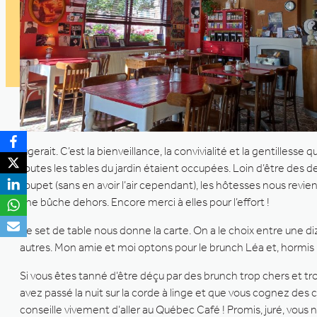
jugerait. C’est la bienveillance, la convivialité et la gentillesse 
toutes les tables du jardin étaient occupées. Loin d’être des d
toupet (sans en avoir l’air cependant), les hôtesses nous revien
une bûche dehors. Encore merci à elles pour l’effort !
Le set de table nous donne la carte. On a le choix entre une di
autres. Mon amie et moi optons pour le brunch Léa et, hormis l
Si vous êtes tanné d’être déçu par des brunch trop chers et trop c
avez passé la nuit sur la corde à linge et que vous cognez des c
conseille vivement d’aller au Québec Café ! Promis, juré, vous n