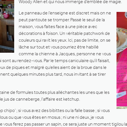
Woody Allen et qui nous immerge d’emblée de magie.
Le panneau de l’enseigne est discret mais on ne
peut pantoute se tromper. Passé le seuil de la
maison, vous faites face à une pièce avec
décorations à foison. Un véritable patchwork de
couleurs qui ravit les yeux. Ici, pas de limite, on se
lâche sur tout et vous pourriez être habillé
comme la chienne à Jacques, personne ne vous
qui sont au rendez-vous. Par le temps caniculaire qu’il faisait,
eux de piques et malgré qu’elles aient de la broue dans le
nent quelques minutes plus tard, nous invitant à se tirer
zaine de formules toutes plus alléchantes les unes que les
e jus de canneberge, l’affaire est ketchup.
hipo’ ; si vous avez des bibittes ou la falle basse ; si vous
lous ou que vous êtes en mosus ; ni une ni deux, je vous
e vous ferez pas passer un sapin, ce sera juste un moment tigilou laï 