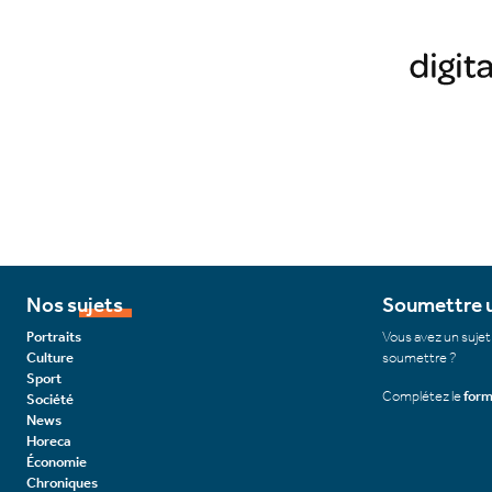
Nos sujets
Soumettre u
Portraits
Vous avez un sujet
Culture
soumettre ?
Sport
Complétez le
form
Société
News
Horeca
Économie
Chroniques