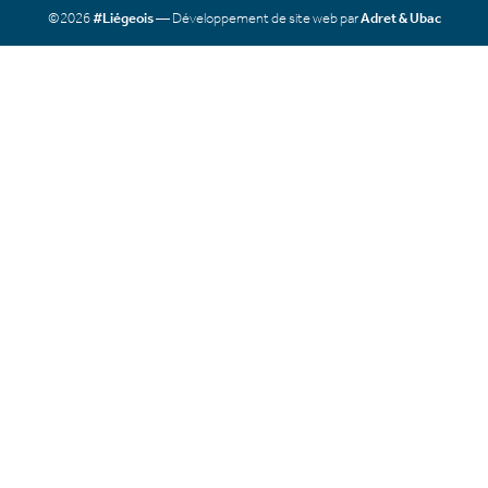
©2026
#Liégeois
— Développement de site web par
Adret & Ubac