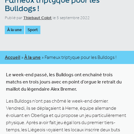
Bulldogs !
Publié par
Thiebaut Colot
le 5 septembre 2022
À la une
Sport
Accueil
»
À la une
»
Fameux triptyque pour les Bulldogs !
Le week-end passé, les Bulldogs ont enchainé trois
matchs en trois jours avec en point d’orgue le retrait du
maillot du légendaire Alex Bremer.
Les Bulldogs n’ont pas chômé le week-end dernier.
Vendredi, ils se déplaçaient à Herne, équipe allemande
évoluant en Oberliga et qui propose un jeu particulièrement
physique. Après avoir fait jeu égal lors du premier tiers-
temps, les Liégeois voyaient les locaux inscrire deux buts