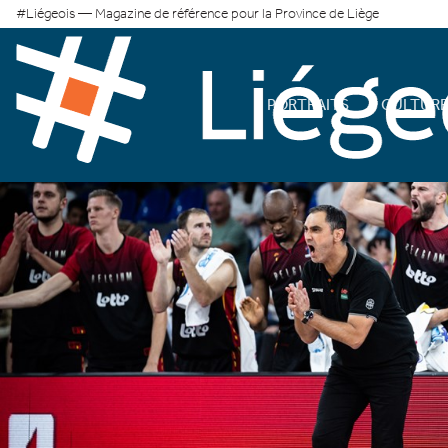
#Liégeois — Magazine de référence pour la Province de Liège
PORTRAITS
CULTUR