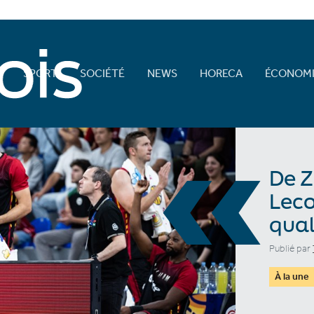
E
SPORT
SOCIÉTÉ
NEWS
HORECA
ÉCONOMI
«
De 
Leco
qual
Publié par
À la une