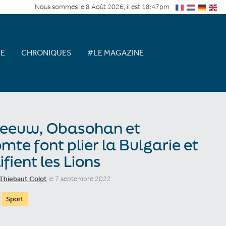
Nous sommes le 8 Août 2026, il est 18:47pm
E
CHRONIQUES
#LE MAGAZINE
Zeeuw, Obasohan et
mte font plier la Bulgarie et
ifient les Lions
Thiebaut Colot
le 7 septembre 2022
Sport