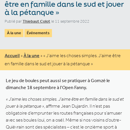
être en famille dans le sud et jouer
à la pétanque »
Publié par
Thiebaut Colot
le 11 septembre 2022
À la une
Événements
Accueil
»
À la une
»
« J’aime les choses simples. J’aime être
en famille dans le sud et jouer à la pétanque »
Le jeu de boules peut aussi se pratiquer à Gomzé le
dimanche 18 septembre à l’Open Fanny.
« J’aime les choses simples. J’aime être en famille dans le sud et
jouer à la pétanque »
, affirme Jean Dujardin. Il n’est pas
obligatoire d’emprunter les routes françaises pour s’amuser
avec ses boules (oui, on a osé). Même si nos voisins d’outre-
Quiévrain sont des spécialistes – c’est le onzième sport à