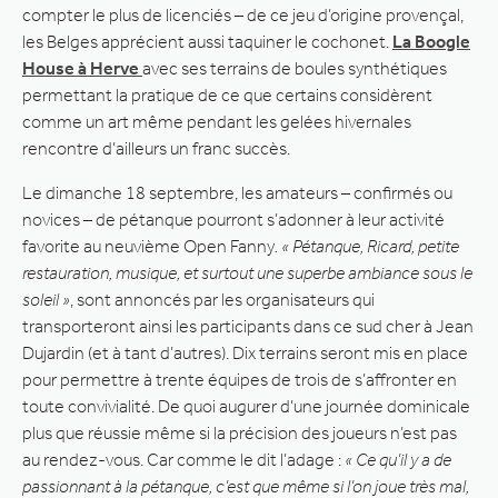
compter le plus de licenciés – de ce jeu d’origine provençal,
les Belges apprécient aussi taquiner le cochonet.
La Boogle
House à Herve
avec ses terrains de boules synthétiques
permettant la pratique de ce que certains considèrent
comme un art même pendant les gelées hivernales
rencontre d’ailleurs un franc succès.
Le dimanche 18 septembre, les amateurs – confirmés ou
novices – de pétanque pourront s’adonner à leur activité
favorite au neuvième Open Fanny
. « Pétanque, Ricard, petite
restauration, musique, et surtout une superbe ambiance sous le
soleil »
, sont annoncés par les organisateurs qui
transporteront ainsi les participants dans ce sud cher à Jean
Dujardin (et à tant d’autres). Dix terrains seront mis en place
pour permettre à trente équipes de trois de s’affronter en
toute convivialité. De quoi augurer d’une journée dominicale
plus que réussie même si la précision des joueurs n’est pas
au rendez-vous. Car comme le dit l’adage :
« Ce qu’il y a de
passionnant à la pétanque, c’est que même si l’on joue très mal,