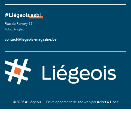
#Liégeois asbl
Rue de Renory 114
4031 Angleur
contact@liegeois-magazine.be
©2026
#Liégeois
— Développement de site web par
Adret & Ubac