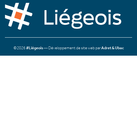
©2026
#Liégeois
— Développement de site web par
Adret & Ubac