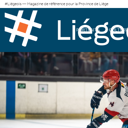
#Liégeois — Magazine de référence pour la Province de Liège
PORTRAITS
CULTUR