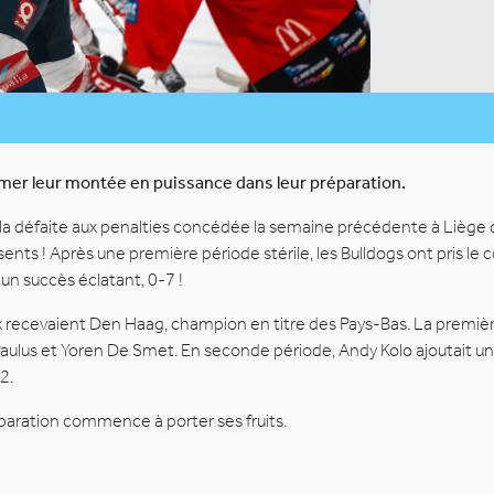
rmer leur montée en puissance dans leur préparation.
 la défaite aux penalties concédée la semaine précédente à Liège q
sents ! Après une première période stérile, les Bulldogs ont pris l
 un succès éclatant, 0-7 !
ecevaient Den Haag, champion en titre des Pays-Bas. La première p
aulus et Yoren De Smet. En seconde période, Andy Kolo ajoutait un 
2.
éparation commence à porter ses fruits.