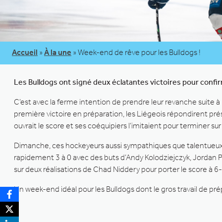
Accueil
»
À la une
»
Week-end de rêve pour les Bulldogs !
Les Bulldogs ont signé deux éclatantes victoires pour confi
C’est avec la ferme intention de prendre leur revanche suite à
première victoire en préparation, les Liégeois répondirent pré
ouvrait le score et ses coéquipiers l’imitaient pour terminer sur
Dimanche, ces hockeyeurs aussi sympathiques que talentueux r
rapidement 3 à 0 avec des buts d’Andy Kolodziejczyk, Jordan P
sur deux réalisations de Chad Niddery pour porter le score à 6-
Un week-end idéal pour les Bulldogs dont le gros travail de pr