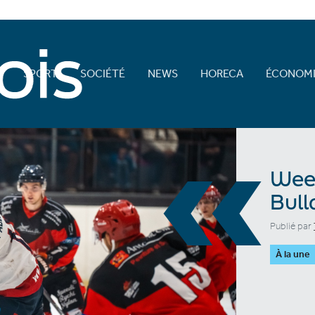
E
SPORT
SOCIÉTÉ
NEWS
HORECA
ÉCONOMI
«
Week
Bull
Publié par
À la une