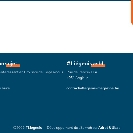
n sujet
#Liégeois asbl
 intéressant en Province de Liège à nous
Rue de Renory 114
4031 Angleur
ulaire
.
contact@liegeois-magazine.be
©2026
#Liégeois
— Développement de site web par
Adret & Ubac