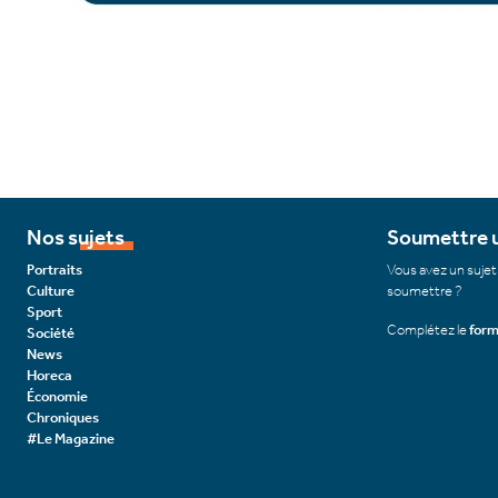
Nos sujets
Soumettre u
Portraits
Vous avez un sujet
Culture
soumettre ?
Sport
Complétez le
form
Société
News
Horeca
Économie
Chroniques
#Le Magazine