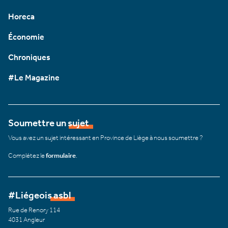
Horeca
Économie
Chroniques
#Le Magazine
Soumettre un sujet
Vous avez un sujet intéressant en Province de Liège à nous soumettre ?
Complétez le
formulaire
.
#Liégeois asbl
Rue de Renory 114
4031 Angleur