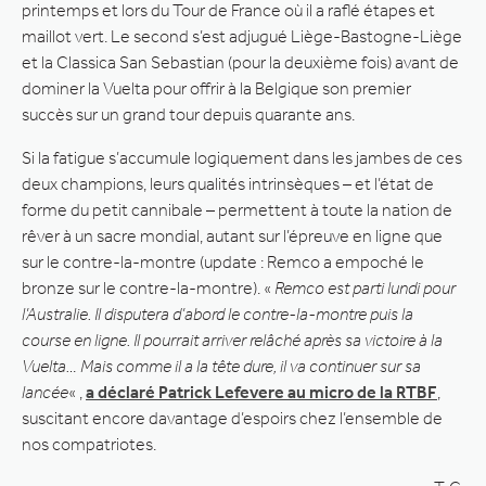
printemps et lors du Tour de France où il a raflé étapes et
maillot vert. Le second s’est adjugué Liège-Bastogne-Liège
et la Classica San Sebastian (pour la deuxième fois) avant de
dominer la Vuelta pour offrir à la Belgique son premier
succès sur un grand tour depuis quarante ans.
Si la fatigue s’accumule logiquement dans les jambes de ces
deux champions, leurs qualités intrinsèques – et l’état de
forme du petit cannibale – permettent à toute la nation de
rêver à un sacre mondial, autant sur l’épreuve en ligne que
sur le contre-la-montre (update : Remco a empoché le
bronze sur le contre-la-montre). «
Remco est parti lundi pour
l’Australie. Il disputera d’abord le contre-la-montre puis la
course en ligne. Il pourrait arriver relâché après sa victoire à la
Vuelta… Mais comme il a la tête dure, il va continuer sur sa
lancée
« ,
a déclaré Patrick Lefevere au micro de la RTBF
,
suscitant encore davantage d’espoirs chez l’ensemble de
nos compatriotes.