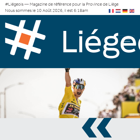
#Liégeois — Magazine de référence pour la Province de Liège
Nous sommes le 10 Août 2026, il est 6:18am
«