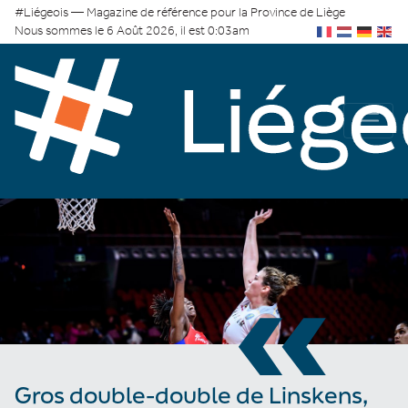
#Liégeois — Magazine de référence pour la Province de Liège
Nous sommes le 6 Août 2026, il est 0:03am
«
Gros double-double de Linskens,