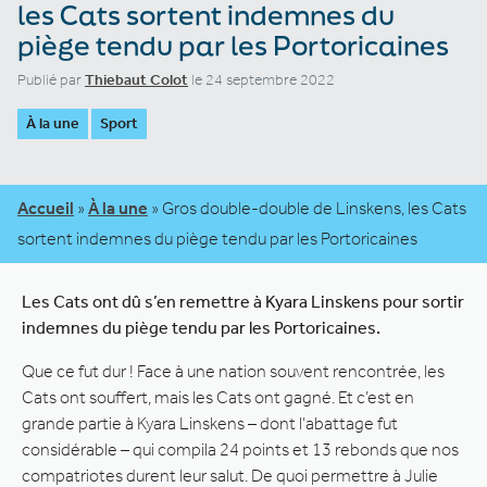
les Cats sortent indemnes du
piège tendu par les Portoricaines
Publié par
Thiebaut Colot
le 24 septembre 2022
À la une
Sport
Accueil
»
À la une
»
Gros double-double de Linskens, les Cats
sortent indemnes du piège tendu par les Portoricaines
Les Cats ont dû s’en remettre à Kyara Linskens pour sortir
indemnes du piège tendu par les Portoricaines.
Que ce fut dur ! Face à une nation souvent rencontrée, les
Cats ont souffert, mais les Cats ont gagné. Et c’est en
grande partie à Kyara Linskens – dont l’abattage fut
considérable – qui compila 24 points et 13 rebonds que nos
compatriotes durent leur salut. De quoi permettre à Julie