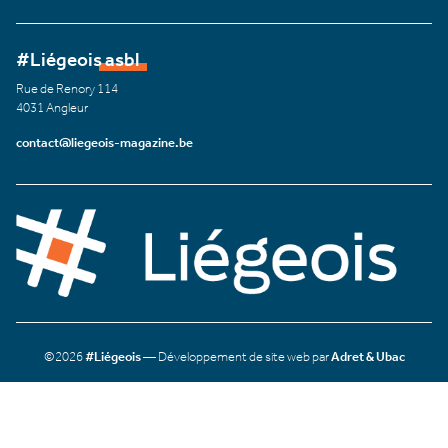
#Liégeois asbl
Rue de Renory 114
4031 Angleur
contact@liegeois-magazine.be
©2026
#Liégeois
— Développement de site web par
Adret & Ubac