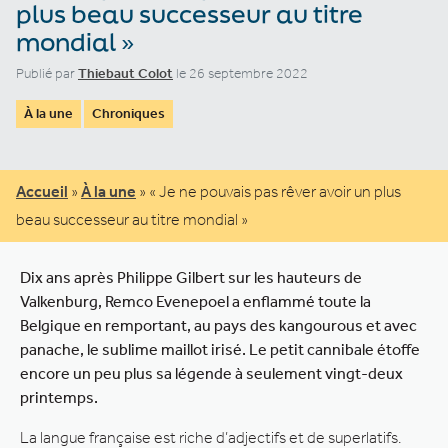
plus beau successeur au titre
mondial »
Publié par
Thiebaut Colot
le 26 septembre 2022
À la une
Chroniques
Accueil
»
À la une
»
« Je ne pouvais pas rêver avoir un plus
beau successeur au titre mondial »
Dix ans après Philippe Gilbert sur les hauteurs de
Valkenburg, Remco Evenepoel a enflammé toute la
Belgique en remportant, au pays des kangourous et avec
panache, le sublime maillot irisé. Le petit cannibale étoffe
encore un peu plus sa légende à seulement vingt-deux
printemps.
La langue française est riche d’adjectifs et de superlatifs.