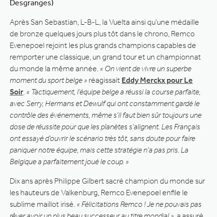
Desgranges)
Après San Sebastian, L-B-L, la Vuelta ainsi qu’une médaille
de bronze quelques jours plus tôt dans le chrono, Remco
Evenepoel rejoint les plus grands champions capables de
remporter une classique, un grand tour et un championnat
du monde la même année.
« On vient de vivre un superbe
moment du sport belge »
réagissait
Eddy Merckx pour Le
Soir
.
« Tactiquement, l’équipe belge a réussi la course parfaite,
avec Serry, Hermans et Dewulf qui ont constamment gardé le
contrôle des événements, même s’il faut bien sûr toujours une
dose de réussite pour que les planètes s’alignent. Les Français
ont essayé d’ouvrir le scénario très tôt, sans doute pour faire
paniquer notre équipe, mais cette stratégie n’a pas pris. La
Belgique a parfaitement joué le coup. »
Dix ans après Philippe Gilbert sacré champion du monde sur
les hauteurs de Valkenburg, Remco Evenepoel enfile le
sublime maillot irisé.
« Félicitations Remco ! Je ne pouvais pas
rêver avoir un plus beau successeur au titre mondial »
, a assuré