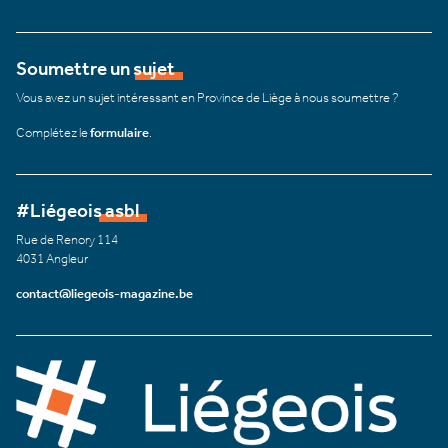
Soumettre un sujet
Vous avez un sujet intéressant en Province de Liège à nous soumettre ?
Complétez le
formulaire
.
#Liégeois asbl
Rue de Renory 114
4031 Angleur
contact@liegeois-magazine.be