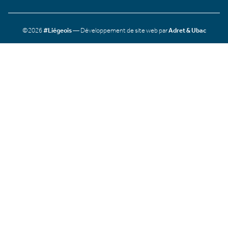
©2026
#Liégeois
— Développement de site web par
Adret & Ubac