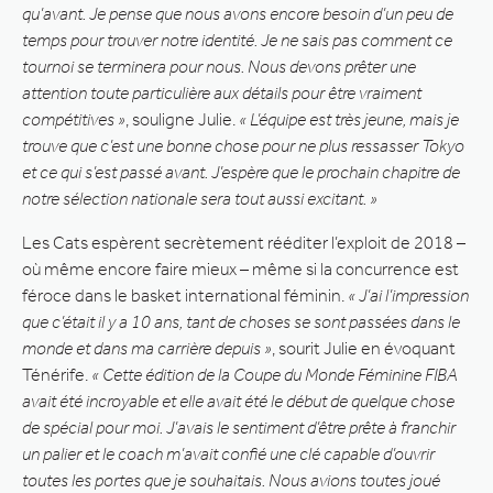
qu’avant. Je pense que nous avons encore besoin d’un peu de
temps pour trouver notre identité. Je ne sais pas comment ce
tournoi se terminera pour nous. Nous devons prêter une
attention toute particulière aux détails pour être vraiment
compétitives »
, souligne Julie.
« L’équipe est très jeune, mais je
trouve que c’est une bonne chose pour ne plus ressasser Tokyo
et ce qui s’est passé avant. J’espère que le prochain chapitre de
notre sélection nationale sera tout aussi excitant. »
Les Cats espèrent secrètement rééditer l’exploit de 2018 –
où même encore faire mieux – même si la concurrence est
féroce dans le basket international féminin.
« J’ai l’impression
que c’était il y a 10 ans, tant de choses se sont passées dans le
monde et dans ma carrière depuis »
, sourit Julie en évoquant
Ténérife.
« Cette édition de la Coupe du Monde Féminine FIBA
avait été incroyable et elle avait été le début de quelque chose
de spécial pour moi. J’avais le sentiment d’être prête à franchir
un palier et le coach m’avait confié une clé capable d’ouvrir
toutes les portes que je souhaitais. Nous avions toutes joué