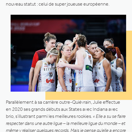
nouveau statut : celui de super joueuse européenne.
Parallèlement à sa carrière outre-Quiévrain, Julie effectue
en 2020 ses grands débuts aux States avec Indiana avec
brio, s’illustrant parmi les meilleures rookies.
« Elle a su se faire
respecter dans une autre ligue – la meilleure ligue du monde – et
même y réaliser quelques records. Mais je pense qu’elle a encore